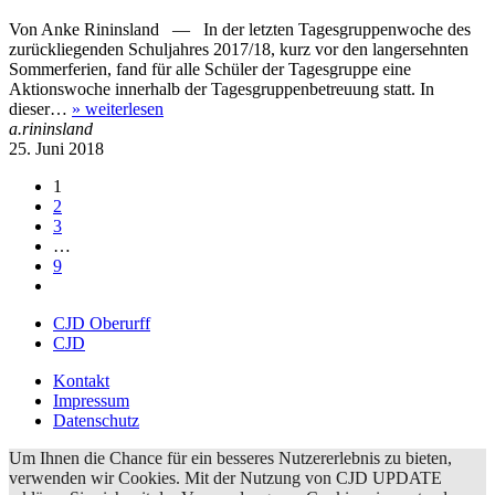
Von Anke Rininsland — In der letzten Tagesgruppenwoche des
zurückliegenden Schuljahres 2017/18, kurz vor den langersehnten
Sommerferien, fand für alle Schüler der Tagesgruppe eine
Aktionswoche innerhalb der Tagesgruppenbetreuung statt. In
dieser…
»
weiterlesen
a.rininsland
25. Juni 2018
1
2
3
…
9
CJD Oberurff
CJD
Kontakt
Impressum
Datenschutz
Um Ihnen die Chance für ein besseres Nutzererlebnis zu bieten,
verwenden wir Cookies. Mit der Nutzung von CJD UPDATE