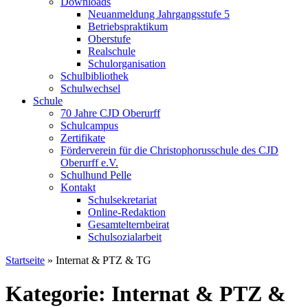
Downloads
Neuanmeldung Jahrgangsstufe 5
Betriebspraktikum
Oberstufe
Realschule
Schulorganisation
Schulbibliothek
Schulwechsel
Schule
70 Jahre CJD Oberurff
Schulcampus
Zertifikate
Förderverein für die Christophorusschule des CJD
Oberurff e.V.
Schulhund Pelle
Kontakt
Schulsekretariat
Online-Redaktion
Gesamtelternbeirat
Schulsozialarbeit
Startseite
»
Internat & PTZ & TG
Kategorie: Internat & PTZ &