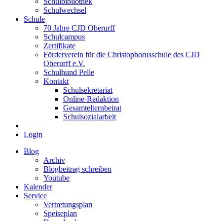
Schulbibliothek
Schulwechsel
Schule
70 Jahre CJD Oberurff
Schulcampus
Zertifikate
Förderverein für die Christophorusschule des CJD
Oberurff e.V.
Schulhund Pelle
Kontakt
Schulsekretariat
Online-Redaktion
Gesamtelternbeirat
Schulsozialarbeit
Login
Blog
Archiv
Blogbeitrag schreiben
Youtube
Kalender
Service
Vertretungsplan
Speiseplan