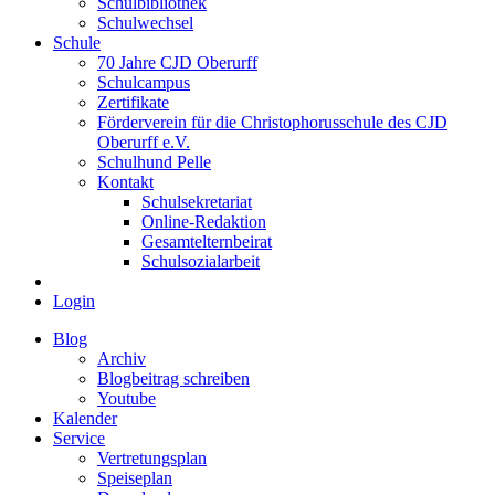
Schulbibliothek
Schulwechsel
Schule
70 Jahre CJD Oberurff
Schulcampus
Zertifikate
Förderverein für die Christophorusschule des CJD
Oberurff e.V.
Schulhund Pelle
Kontakt
Schulsekretariat
Online-Redaktion
Gesamtelternbeirat
Schulsozialarbeit
Login
Blog
Archiv
Blogbeitrag schreiben
Youtube
Kalender
Service
Vertretungsplan
Speiseplan