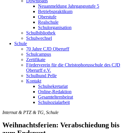
Downloads
Neuanmeldung Jahrgangsstufe 5
Betriebspraktikum
Oberstufe
Realschule
Schulorganisation
Schulbibliothek
Schulwechsel
Schule
70 Jahre CJD Oberurff
Schulcampus
Zertifikate
Förderverein für die Christophorusschule des CJD
Oberurff e.V.
Schulhund Pelle
Kontakt
Schulsekretariat
Online-Redaktion
Gesamtelternbeirat
Schulsozialarbeit
Internat & PTZ & TG, Schule
Weihnachtsferien: Verabschiedung bis
zum Endspurt