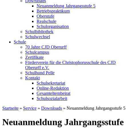
Downloads
Neuanmeldung Jahrgangsstufe 5
Betriebspraktikum
Oberstufe
Realschule
Schulorganisation
Schulbibliothek
Schulwechsel
Schule
70 Jahre CJD Oberurff
Schulcampus
Zertifikate
Förderverein für die Christophorusschule des CJD
Oberurff e.V.
Schulhund Pelle
Kontakt
Schulsekretariat
Online-Redaktion
Gesamtelternbeirat
Schulsozialarbeit
Startseite
»
Service
»
Downloads
»
Neuanmeldung Jahrgangsstufe 5
Neuanmeldung Jahrgangsstufe