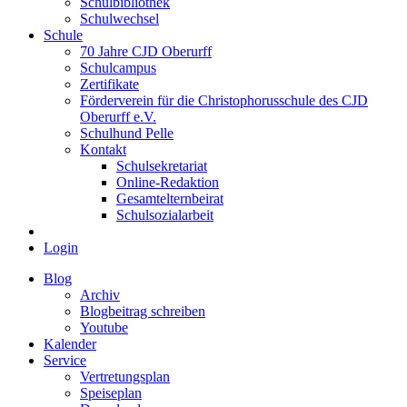
Schulbibliothek
Schulwechsel
Schule
70 Jahre CJD Oberurff
Schulcampus
Zertifikate
Förderverein für die Christophorusschule des CJD
Oberurff e.V.
Schulhund Pelle
Kontakt
Schulsekretariat
Online-Redaktion
Gesamtelternbeirat
Schulsozialarbeit
Login
Blog
Archiv
Blogbeitrag schreiben
Youtube
Kalender
Service
Vertretungsplan
Speiseplan