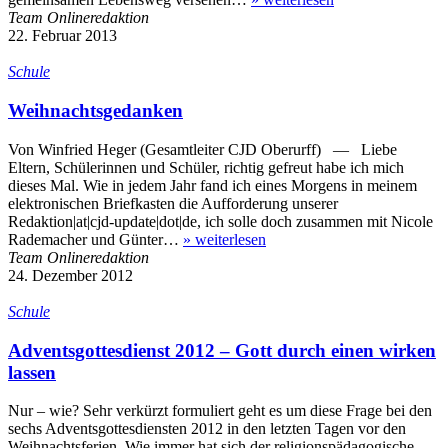
Team Onlineredaktion
22. Februar 2013
Schule
Weihnachtsgedanken
Von Winfried Heger (Gesamtleiter CJD Oberurff) — Liebe
Eltern, Schülerinnen und Schüler, richtig gefreut habe ich mich
dieses Mal. Wie in jedem Jahr fand ich eines Morgens in mei­nem
elektronischen Briefkasten die Aufforderung unserer
Redaktion|at|cjd-update|dot|de, ich solle doch zusammen mit Nicole
Rademacher und Günter…
»
weiterlesen
Team Onlineredaktion
24. Dezember 2012
Schule
Adventsgottesdienst 2012 – Gott durch einen wirken
lassen
Nur – wie? Sehr verkürzt formuliert geht es um diese Frage bei den
sechs Adventsgottesdiensten 2012 in den letzten Tagen vor den
Weih­nachts­ferien. Wie immer hat sich der religionspädagogische