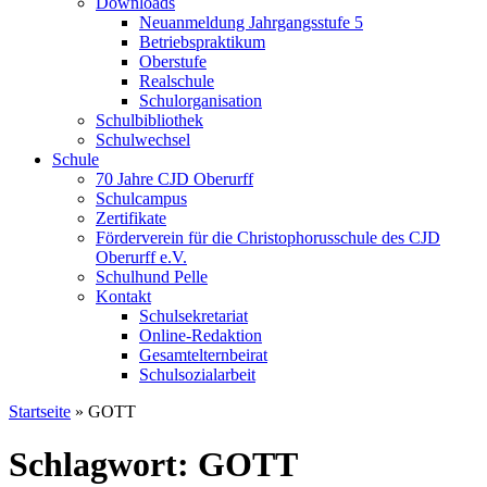
Downloads
Neuanmeldung Jahrgangsstufe 5
Betriebspraktikum
Oberstufe
Realschule
Schulorganisation
Schulbibliothek
Schulwechsel
Schule
70 Jahre CJD Oberurff
Schulcampus
Zertifikate
Förderverein für die Christophorusschule des CJD
Oberurff e.V.
Schulhund Pelle
Kontakt
Schulsekretariat
Online-Redaktion
Gesamtelternbeirat
Schulsozialarbeit
Startseite
»
GOTT
Schlagwort: GOTT