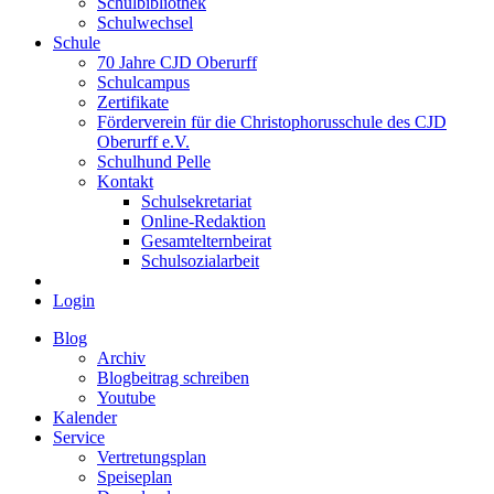
Schulbibliothek
Schulwechsel
Schule
70 Jahre CJD Oberurff
Schulcampus
Zertifikate
Förderverein für die Christophorusschule des CJD
Oberurff e.V.
Schulhund Pelle
Kontakt
Schulsekretariat
Online-Redaktion
Gesamtelternbeirat
Schulsozialarbeit
Login
Blog
Archiv
Blogbeitrag schreiben
Youtube
Kalender
Service
Vertretungsplan
Speiseplan