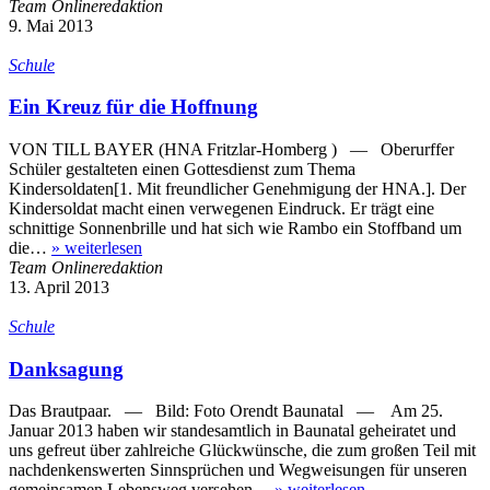
Team Onlineredaktion
9. Mai 2013
Schule
Ein Kreuz für die Hoffnung
VON TILL BAYER (HNA Fritzlar-Homberg ) — Oberurffer
Schüler gestalteten einen Gottesdienst zum Thema
Kindersoldaten[1. Mit freundlicher Genehmigung der HNA.]. Der
Kindersoldat macht einen verwegenen Eindruck. Er trägt eine
schnittige Sonnenbrille und hat sich wie Rambo ein Stoffband um
die…
»
weiterlesen
Team Onlineredaktion
13. April 2013
Schule
Danksagung
Das Brautpaar. — Bild: Foto Orendt Baunatal — Am 25.
Januar 2013 haben wir standes­amt­lich in Baunatal gehei­ratet und
uns gefreut über zahlreiche Glück­wünsche, die zum großen Teil mit
nachdenkens­werten Sinnsprüchen und Wegweisungen für unseren
gemeinsamen Lebensweg versehen…
»
weiterlesen