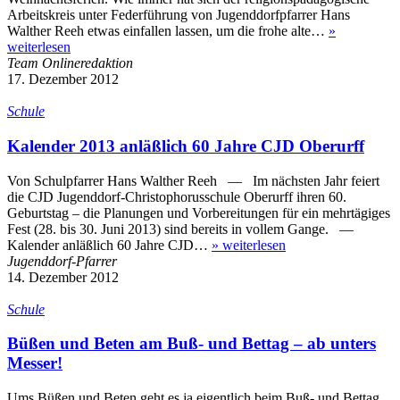
Arbeits­kreis unter Federfüh­rung von Jugenddorfpfarrer Hans
Walther Reeh etwas einfallen lassen, um die frohe alte…
»
weiterlesen
Team Onlineredaktion
17. Dezember 2012
Schule
Kalender 2013 anläßlich 60 Jahre CJD Oberurff
Von Schulpfarrer Hans Walther Reeh — Im nächsten Jahr feiert
die CJD Jugenddorf-Christophorus­schule Oberurff ihren 60.
Geburtstag – die Planungen und Vorbe­reitungen für ein mehrtägiges
Fest (28. bis 30. Juni 2013) sind bereits in vollem Gange. —
Kalender anläßlich 60 Jahre CJD…
»
weiterlesen
Jugenddorf-Pfarrer
14. Dezember 2012
Schule
Büßen und Beten am Buß- und Bettag – ab unters
Messer!
Ums Büßen und Beten geht es ja eigentlich beim Buß- und Bettag.