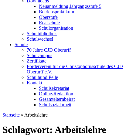
Downloads
Neuanmeldung Jahrgangsstufe 5
Betriebspraktikum
Oberstufe
Realschule
Schulorganisation
Schulbibliothek
Schulwechsel
Schule
70 Jahre CJD Oberurff
Schulcampus
Zertifikate
Förderverein für die Christophorusschule des CJD
Oberurff e.V.
Schulhund Pelle
Kontakt
Schulsekretariat
Online-Redaktion
Gesamtelternbeirat
Schulsozialarbeit
Startseite
»
Arbeitslehre
Schlagwort: Arbeitslehre