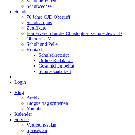
Schulbibliothek
Schulwechsel
Schule
70 Jahre CJD Oberurff
Schulcampus
Zertifikate
Förderverein für die Christophorusschule des CJD
Oberurff e.V.
Schulhund Pelle
Kontakt
Schulsekretariat
Online-Redaktion
Gesamtelternbeirat
Schulsozialarbeit
Login
Blog
Archiv
Blogbeitrag schreiben
Youtube
Kalender
Service
Vertretungsplan
Speiseplan