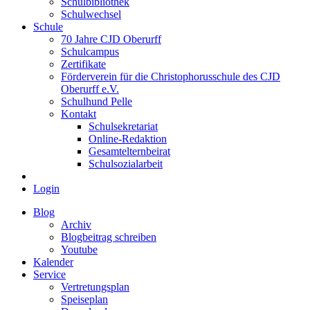
Schulbibliothek
Schulwechsel
Schule
70 Jahre CJD Oberurff
Schulcampus
Zertifikate
Förderverein für die Christophorusschule des CJD
Oberurff e.V.
Schulhund Pelle
Kontakt
Schulsekretariat
Online-Redaktion
Gesamtelternbeirat
Schulsozialarbeit
Login
Blog
Archiv
Blogbeitrag schreiben
Youtube
Kalender
Service
Vertretungsplan
Speiseplan