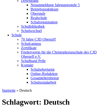
Downloads
Neuanmeldung Jahrgangsstufe 5
Betriebspraktikum
Oberstufe
Realschule
Schulorganisation
Schulbibliothek
Schulwechsel
Schule
70 Jahre CJD Oberurff
Schulcampus
Zertifikate
Förderverein für die Christophorusschule des CJD
Oberurff e.V.
Schulhund Pelle
Kontakt
Schulsekretariat
Online-Redaktion
Gesamtelternbeirat
Schulsozialarbeit
Startseite
»
Deutsch
Schlagwort: Deutsch