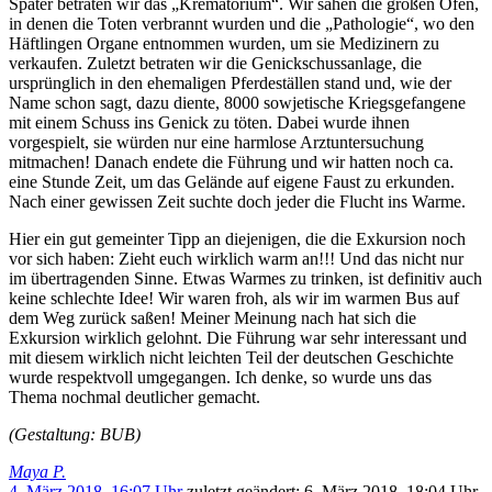
Später betraten wir das „Krematorium“. Wir sahen die großen Öfen,
in denen die Toten verbrannt wurden und die „Pathologie“, wo den
Häftlingen Organe entnommen wurden, um sie Medizinern zu
verkaufen. Zuletzt betraten wir die Genickschussanlage, die
ursprünglich in den ehemaligen Pferdeställen stand und, wie der
Name schon sagt, dazu diente, 8000 sowjetische Kriegsgefangene
mit einem Schuss ins Genick zu töten. Dabei wurde ihnen
vorgespielt, sie würden nur eine harmlose Arztuntersuchung
mitmachen! Danach endete die Führung und wir hatten noch ca.
eine Stunde Zeit, um das Gelände auf eigene Faust zu erkunden.
Nach einer gewissen Zeit suchte doch jeder die Flucht ins Warme.
Hier ein gut gemeinter Tipp an diejenigen, die die Exkursion noch
vor sich haben: Zieht euch wirklich warm an!!! Und das nicht nur
im übertragenden Sinne. Etwas Warmes zu trinken, ist definitiv auch
keine schlechte Idee! Wir waren froh, als wir im warmen Bus auf
dem Weg zurück saßen! Meiner Meinung nach hat sich die
Exkursion wirklich gelohnt. Die Führung war sehr interessant und
mit diesem wirklich nicht leichten Teil der deutschen Geschichte
wurde respektvoll umgegangen. Ich denke, so wurde uns das
Thema nochmal deutlicher gemacht.
(Gestaltung: BUB)
Maya P.
4. März 2018, 16:07 Uhr
zuletzt geändert:
6. März 2018, 18:04 Uhr