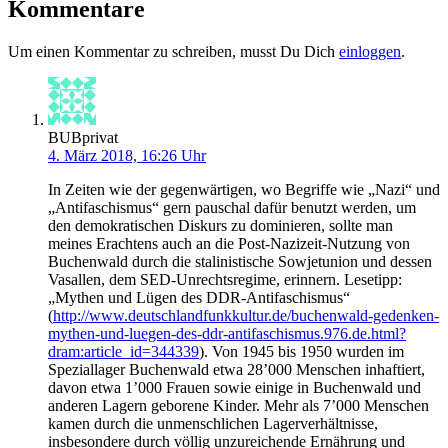
Kommentare
Um einen Kommentar zu schreiben, musst Du Dich
einloggen
.
BUBprivat
4. März 2018, 16:26 Uhr
In Zeiten wie der gegenwärtigen, wo Begriffe wie „Nazi“ und
„Antifaschismus“ gern pauschal dafür benutzt werden, um
den demokratischen Diskurs zu dominieren, sollte man
meines Erachtens auch an die Post-Nazizeit-Nutzung von
Buchenwald durch die stalinistische Sowjetunion und dessen
Vasallen, dem SED-Unrechtsregime, erinnern. Lesetipp:
„Mythen und Lügen des DDR-Antifaschismus“
(
http://www.deutschlandfunkkultur.de/buchenwald-gedenken-
mythen-und-luegen-des-ddr-antifaschismus.976.de.html?
dram:article_id=344339
). Von 1945 bis 1950 wurden im
Speziallager Buchenwald etwa 28’000 Menschen inhaftiert,
davon etwa 1’000 Frauen sowie einige in Buchenwald und
anderen Lagern geborene Kinder. Mehr als 7’000 Menschen
kamen durch die unmenschlichen Lagerverhältnisse,
insbesondere durch völlig unzureichende Ernährung und