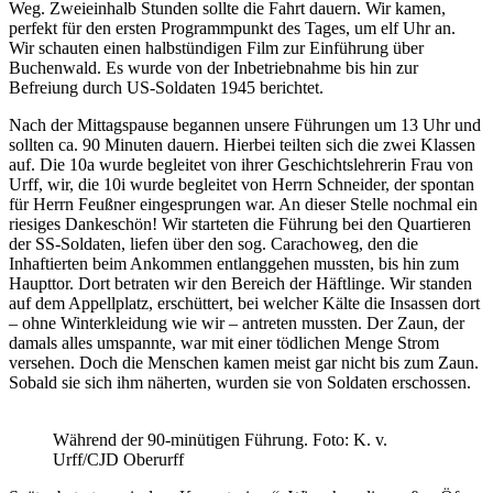
Weg. Zweieinhalb Stunden sollte die Fahrt dauern. Wir kamen,
perfekt für den ersten Programmpunkt des Tages, um elf Uhr an.
Wir schauten einen halbstündigen Film zur Einführung über
Buchenwald. Es wurde von der Inbetriebnahme bis hin zur
Befreiung durch US-Soldaten 1945 berichtet.
Nach der Mittagspause begannen unsere Führungen um 13 Uhr und
sollten ca. 90 Minuten dauern. Hierbei teilten sich die zwei Klassen
auf. Die 10a wurde begleitet von ihrer Geschichtslehrerin Frau von
Urff, wir, die 10i wurde begleitet von Herrn Schneider, der spontan
für Herrn Feußner eingesprungen war. An dieser Stelle nochmal ein
riesiges Dankeschön! Wir starteten die Führung bei den Quartieren
der SS-Soldaten, liefen über den sog. Carachoweg, den die
Inhaftierten beim Ankommen entlanggehen mussten, bis hin zum
Haupttor. Dort betraten wir den Bereich der Häftlinge. Wir standen
auf dem Appellplatz, erschüttert, bei welcher Kälte die Insassen dort
– ohne Winterkleidung wie wir – antreten mussten. Der Zaun, der
damals alles umspannte, war mit einer tödlichen Menge Strom
versehen. Doch die Menschen kamen meist gar nicht bis zum Zaun.
Sobald sie sich ihm näherten, wurden sie von Soldaten erschossen.
Während der 90-minütigen Führung. Foto: K. v.
Urff/CJD Oberurff