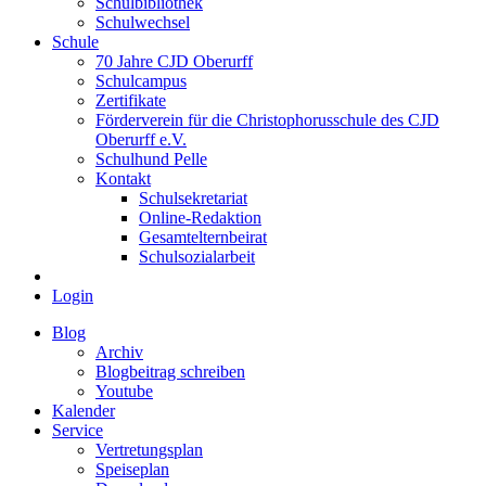
Schulbibliothek
Schulwechsel
Schule
70 Jahre CJD Oberurff
Schulcampus
Zertifikate
Förderverein für die Christophorusschule des CJD
Oberurff e.V.
Schulhund Pelle
Kontakt
Schulsekretariat
Online-Redaktion
Gesamtelternbeirat
Schulsozialarbeit
Login
Blog
Archiv
Blogbeitrag schreiben
Youtube
Kalender
Service
Vertretungsplan
Speiseplan