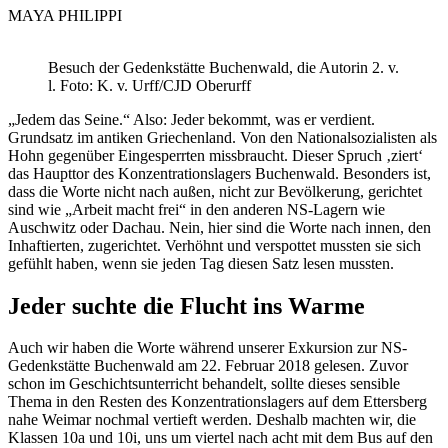
MAYA PHILIPPI
Besuch der Gedenkstätte Buchenwald, die Autorin 2. v.
l. Foto: K. v. Urff/CJD Oberurff
„Jedem das Seine.“ Also: Jeder bekommt, was er verdient.
Grundsatz im antiken Griechenland. Von den Nationalsozialisten als
Hohn gegenüber Eingesperrten missbraucht. Dieser Spruch ‚ziert‘
das Haupttor des Konzentrationslagers Buchenwald. Besonders ist,
dass die Worte nicht nach außen, nicht zur Bevölkerung, gerichtet
sind wie „Arbeit macht frei“ in den anderen NS-Lagern wie
Auschwitz oder Dachau. Nein, hier sind die Worte nach innen, den
Inhaftierten, zugerichtet. Verhöhnt und verspottet mussten sie sich
gefühlt haben, wenn sie jeden Tag diesen Satz lesen mussten.
Jeder suchte die Flucht ins Warme
Auch wir haben die Worte während unserer Exkursion zur NS-
Gedenkstätte Buchenwald am 22. Februar 2018 gelesen. Zuvor
schon im Geschichtsunterricht behandelt, sollte dieses sensible
Thema in den Resten des Konzentrationslagers auf dem Ettersberg
nahe Weimar nochmal vertieft werden. Deshalb machten wir, die
Klassen 10a und 10i, uns um viertel nach acht mit dem Bus auf den