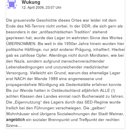
Wukung
12. April 2006, 23:07 Uhr
Die grauenvolle Geschichte dieses Ortes war leider mit dem
Ende des NS-Terrors nicht vorbei. In der DDR, die sich gern als
besonders in der „antifaschistischen Tradition“ stehend
gepriesen hat, wurde das Lager im wahrsten Sinne des Wortes
ÜBERNOMMEN. Bis weit in die 1950er Jahre hinein wurden hier
politische Häftlinge, nur jetzt anderer Prägung, inhaftiert. Hierbei
gab es zahllose Opfer. Allerdings nicht durch Mordtaten, wie bei
den Nazis, sondern aufgrund menschenverachtender
Lebensbedingungen und unzureichender medizinischer
Versorgung. Vielleicht ein Grund, warum das ehemalige Lager
erst NACH der Wende 1989 eine angemessene und
propagandafreie Würdigung als Gedenkstätte erfahren konnte.
Bis zur Wende hatten in Ostdeutschland alljährlich ALLE (!)
achten Klassen des Landes einmal nach Buchenwald zu fahren.
Die „Eigennutzung“ des Lagers durch das SED-Regime wurde
freilich bei den Führungen verschwiegen. Die „gelben“
Wohnhäuser sind übrigens Sozialwohnungen der Stadt Weimar,
angeblich
ein sozialer Brennpunkt und Treffpunkt der rechten
Szene…