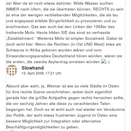
Ja! Aber da ist noch etwas dahinter. Wilde Wasser suchen
IMMER nach Ufern, die sie übertreten können. RECHTS zu sein
ist eine der wenigen verbliebenden Möglichkeiten, die als lau
und angepasst erlebte Bürgerlichkeit zu provozieren und zu
erschrecken. Das war auch bei den Linken der 1968er das
treibende Motiv. Heute bilden SIE das einst so verhasste
„Establishment.“ Weiteres Motiv ist simpler Sozialneid. Dabei ist
doch wohl klar: Wenn die Rechten (in Ost UND West) etwa als
Schwarze in Afrika geboren wurden wären und vom
Einwanderungsparadies Deutschland hören würden, wären sie
die ersten, die zwecks Asylantrag anreisen würden
Slowhand
13. April 2006, 17:21 Uhr
Absurd aber wahr, ja, Weimar ist wie so viele Städte im Osten
für ihre rechte Szene verschriehen, wobei doch eigentlich
gerade hier die größte Antipathie gegen rechts herrschen sollte,
die vor sechzig Jahren alle diese zu verachtenden Taten
begangen hat. Doch es ist wohl auch mal wieder ein Versäumnis
der Politik, der wohl etwas frustrierten Jugend im Osten eine
bessere Möglichkeit zur Integration oder alternative
Beschäftigungsmöglichkeiten zu geben.