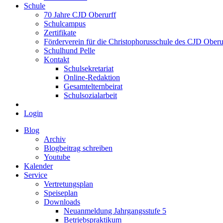
Schule
70 Jahre CJD Oberurff
Schulcampus
Zertifikate
Förderverein für die Christophorusschule des CJD Oberur
Schulhund Pelle
Kontakt
Schulsekretariat
Online-Redaktion
Gesamtelternbeirat
Schulsozialarbeit
Login
Blog
Archiv
Blogbeitrag schreiben
Youtube
Kalender
Service
Vertretungsplan
Speiseplan
Downloads
Neuanmeldung Jahrgangsstufe 5
Betriebspraktikum