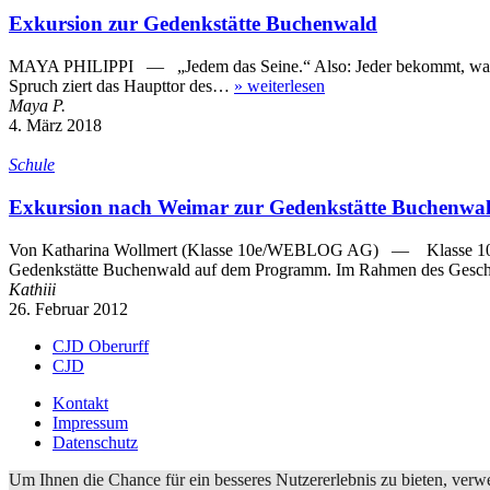
Exkursion zur Gedenkstätte Buchenwald
MAYA PHILIPPI — „Jedem das Seine.“ Also: Jeder bekommt, was er v
Spruch ziert das Haupttor des…
»
weiterlesen
Maya P.
4. März 2018
Schule
Exkursion nach Weimar zur Gedenkstätte Buchenwa
Von Katharina Wollmert (Klasse 10e/WEBLOG AG) — Klasse 10e am
Gedenkstätte Buchenwald auf dem Programm. Im Rahmen des Gesch
Kathiii
26. Februar 2012
CJD Oberurff
CJD
Kontakt
Impressum
Datenschutz
Um Ihnen die Chance für ein besseres Nutzererlebnis zu bieten, ve