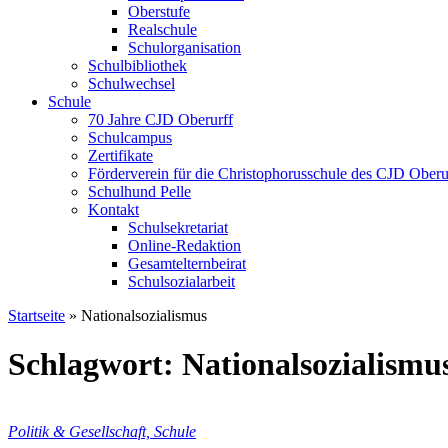
Oberstufe
Realschule
Schulorganisation
Schulbibliothek
Schulwechsel
Schule
70 Jahre CJD Oberurff
Schulcampus
Zertifikate
Förderverein für die Christophorusschule des CJD Oberur
Schulhund Pelle
Kontakt
Schulsekretariat
Online-Redaktion
Gesamtelternbeirat
Schulsozialarbeit
Startseite
»
Nationalsozialismus
Schlagwort: Nationalsozialismu
Politik & Gesellschaft, Schule