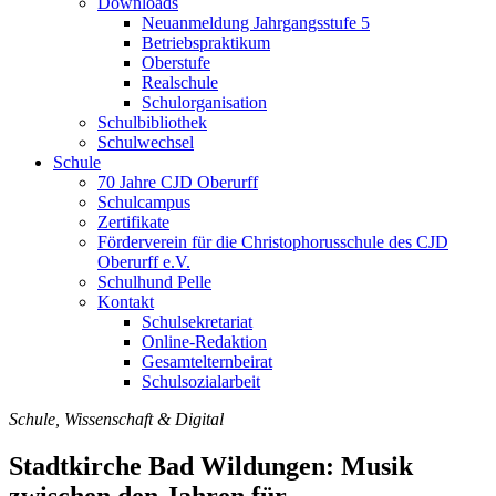
Downloads
Neuanmeldung Jahrgangsstufe 5
Betriebspraktikum
Oberstufe
Realschule
Schulorganisation
Schulbibliothek
Schulwechsel
Schule
70 Jahre CJD Oberurff
Schulcampus
Zertifikate
Förderverein für die Christophorusschule des CJD
Oberurff e.V.
Schulhund Pelle
Kontakt
Schulsekretariat
Online-Redaktion
Gesamtelternbeirat
Schulsozialarbeit
Schule, Wissenschaft & Digital
Stadtkirche Bad Wildungen: Musik
zwischen den Jahren für