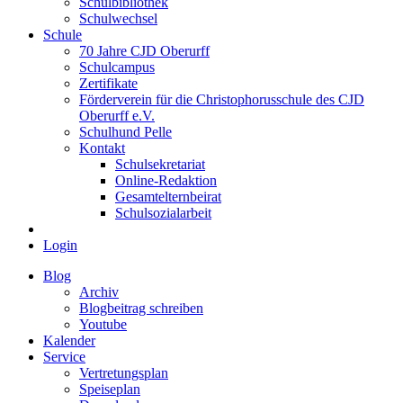
Schulbibliothek
Schulwechsel
Schule
70 Jahre CJD Oberurff
Schulcampus
Zertifikate
Förderverein für die Christophorusschule des CJD
Oberurff e.V.
Schulhund Pelle
Kontakt
Schulsekretariat
Online-Redaktion
Gesamtelternbeirat
Schulsozialarbeit
Login
Blog
Archiv
Blogbeitrag schreiben
Youtube
Kalender
Service
Vertretungsplan
Speiseplan