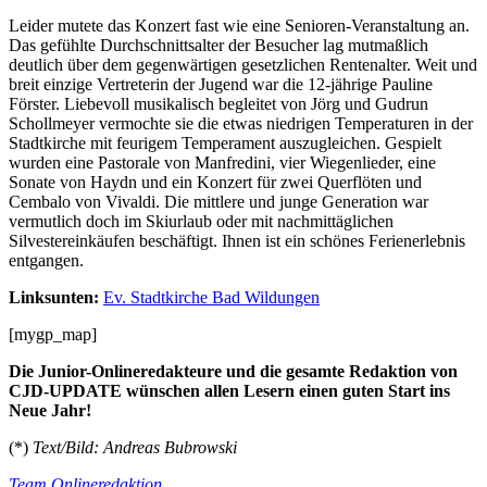
Leider mutete das Konzert fast wie eine Senioren-Veranstaltung an.
Das gefühlte Durchschnittsalter der Besucher lag mutmaßlich
deutlich über dem gegenwärtigen gesetzlichen Rentenalter. Weit und
breit einzige Vertreterin der Jugend war die 12-jährige Pauline
Förster. Liebevoll musikalisch begleitet von Jörg und Gudrun
Schollmeyer vermochte sie die etwas niedrigen Temperaturen in der
Stadtkirche mit feurigem Temperament auszugleichen. Gespielt
wurden eine Pastorale von Manfredini, vier Wiegenlieder, eine
Sonate von Haydn und ein Konzert für zwei Querflöten und
Cembalo von Vivaldi. Die mittlere und junge Generation war
vermutlich doch im Skiurlaub oder mit nachmittäglichen
Silvestereinkäufen beschäftigt. Ihnen ist ein schönes Ferienerlebnis
entgangen.
Linksunten:
Ev. Stadtkirche Bad Wildungen
[mygp_map]
Die
Junior-Onlineredakteure
und die gesamte
Redaktion von
CJD-UPDATE
wünschen
allen Lesern
einen guten Start ins
Neue Jahr!
(*)
Text/Bild: Andreas Bubrowski
Team Onlineredaktion