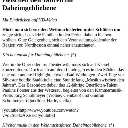
Daheimgebliebene
Mit Eindrücken auf
HD-Video
Hörte man sich vor den Weihnachtsferien unter Schülern um
zeigte sich, dass viele Familien in den Ferien daheim bleiben
wollten. Gute Gelegenheit, sich den Veranstaltungskalender der
Region von Nordhessen einmal näher anzuschauen.
Kirchenmusik für Daheimgebliebene.
(*)
Wer in die Oper oder ins Theater will, muss sich auf Kassel
konzentrieren. Doch auch auf dem Lande gab es in den Städten das
eine oder andere Highlight, etwa in Bad Wildungen. Zwei Tage vor
Silvester bot die Stadtkirche eine Stunde lang „Musik zwischen den
Jahren“. Das Besondere dabei: das 12-jährige Querflöten-Talent
Pauline Förster
aus der Wetterau, begleitet von den Kammermusik-
Profis
Jörg Schollmeyer
(Violine, Cembalo) und
Gudrun
Schollmeyer
(Querflöte, Harfe, Cello).
[youtube]http://www.youtube.com/watch?
v=d2SO4xAXkEc[/youtube]
Kirchenmusik in den Weihnachtsferien Daheimgebliebene.
(*)