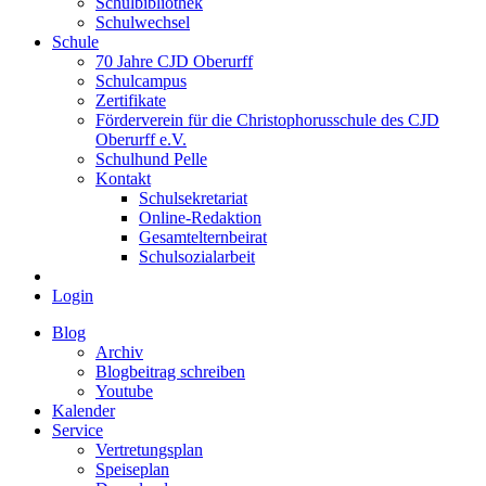
Schulbibliothek
Schulwechsel
Schule
70 Jahre CJD Oberurff
Schulcampus
Zertifikate
Förderverein für die Christophorusschule des CJD
Oberurff e.V.
Schulhund Pelle
Kontakt
Schulsekretariat
Online-Redaktion
Gesamtelternbeirat
Schulsozialarbeit
Login
Blog
Archiv
Blogbeitrag schreiben
Youtube
Kalender
Service
Vertretungsplan
Speiseplan