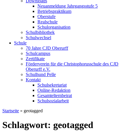
Downloads
Neuanmeldung Jahrgangsstufe 5
Betriebspraktikum
Oberstufe
Realschule
Schulorganisation
Schulbibliothek
Schulwechsel
Schule
70 Jahre CJD Oberurff
Schulcampus
Zertifikate
Förderverein für die Christophorusschule des CJD
Oberurff e.V.
Schulhund Pelle
Kontakt
Schulsekretariat
Online-Redaktion
Gesamtelternbeirat
Schulsozialarbeit
Startseite
»
geotagged
Schlagwort: geotagged