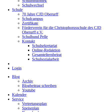
Schulbibliothek
Schulwechsel
Schule
70 Jahre CJD Oberurff
Schulcampus
Zertifikate
Förderverein für die Christophorusschule des CJD
Oberurff e.V.
Schulhund Pelle
Kontakt
Schulsekretariat
Online-Redaktion
Gesamtelternbeirat
Schulsozialarbeit
Login
Blog
Archiv
Blogbeitrag schreiben
Youtube
Kalender
Service
Vertretungsplan
Speiseplan