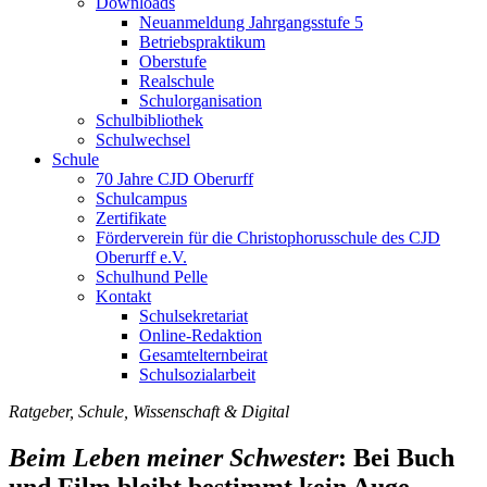
Downloads
Neuanmeldung Jahrgangsstufe 5
Betriebspraktikum
Oberstufe
Realschule
Schulorganisation
Schulbibliothek
Schulwechsel
Schule
70 Jahre CJD Oberurff
Schulcampus
Zertifikate
Förderverein für die Christophorusschule des CJD
Oberurff e.V.
Schulhund Pelle
Kontakt
Schulsekretariat
Online-Redaktion
Gesamtelternbeirat
Schulsozialarbeit
Ratgeber, Schule, Wissenschaft & Digital
Beim Leben meiner Schwester
: Bei Buch
und Film bleibt bestimmt kein Auge