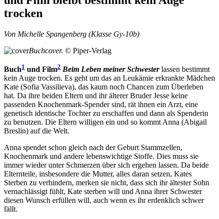
trocken
Von Michelle Spangenberg (Klasse Gy-10b)
Buchcover.
© Piper-Verlag
1
2
Buch
und Film
Beim Leben meiner Schwester
lassen bestimmt
kein Auge trocken. Es geht um das an Leukämie erkrankte Mädchen
Kate (Sofia Vassilieva), das kaum noch Chancen zum Überleben
hat. Da ihre beiden Eltern und ihr älterer Bruder Jesse keine
passenden Knochenmark-Spender sind, rät ihnen ein Arzt, eine
genetisch identische Tochter zu erschaffen und dann als Spenderin
zu benutzen. Die Eltern willigen ein und so kommt Anna (Abigail
Breslin) auf die Welt.
Anna spendet schon gleich nach der Geburt Stammzellen,
Knochenmark und andere lebenswichtige Stoffe. Dies muss sie
immer wieder unter Schmerzen über sich ergehen lassen. Da beide
Elternteile, insbesondere die Mutter, alles daran setzen, Kates
Sterben zu verhindern, merken sie nicht, dass sich ihr ältester Sohn
vernachlässigt fühlt, Kate sterben will und Anna ihrer Schwester
diesen Wunsch erfüllen will, auch wenn es ihr erdenklich schwer
fällt.