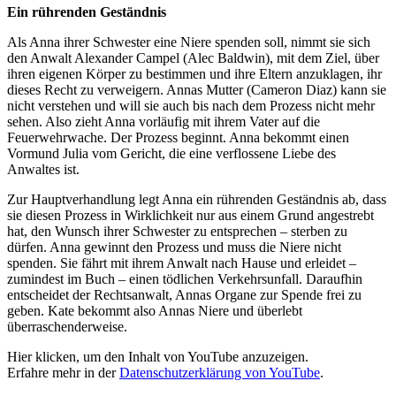
Ein rührenden Geständnis
Als Anna ihrer Schwester eine Niere spenden soll, nimmt sie sich
den Anwalt Alexander Campel (Alec Baldwin), mit dem Ziel, über
ihren eigenen Körper zu bestimmen und ihre Eltern anzuklagen, ihr
dieses Recht zu verweigern. Annas Mutter (Cameron Diaz) kann sie
nicht verstehen und will sie auch bis nach dem Prozess nicht mehr
sehen. Also zieht Anna vorläufig mit ihrem Vater auf die
Feuerwehrwache. Der Prozess beginnt. Anna bekommt einen
Vormund Julia vom Gericht, die eine verflossene Liebe des
Anwaltes ist.
Zur Hauptverhandlung legt Anna ein rührenden Geständnis ab, dass
sie diesen Prozess in Wirklichkeit nur aus einem Grund angestrebt
hat, den Wunsch ihrer Schwester zu entsprechen – sterben zu
dürfen. Anna gewinnt den Prozess und muss die Niere nicht
spenden. Sie fährt mit ihrem Anwalt nach Hause und erleidet –
zumindest im Buch – einen tödlichen Verkehrsunfall. Daraufhin
entscheidet der Rechtsanwalt, Annas Organe zur Spende frei zu
geben. Kate bekommt also Annas Niere und überlebt
überraschenderweise.
Inhalt
Hier klicken, um den Inhalt von YouTube anzuzeigen.
von
Erfahre mehr in der
Datenschutzerklärung von YouTube
.
YouTube
anzeigen