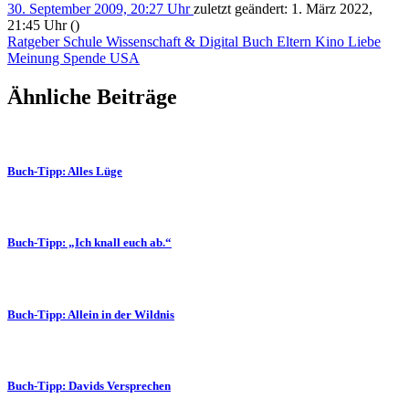
30. September 2009, 20:27 Uhr
zuletzt geändert:
1. März 2022,
21:45 Uhr
()
Ratgeber
Schule
Wissenschaft & Digital
Buch
Eltern
Kino
Liebe
Meinung
Spende
USA
Ähnliche Beiträge
Buch-Tipp: Alles Lüge
Buch-Tipp: „Ich knall euch ab.“
Buch-Tipp: Allein in der Wildnis
Buch-Tipp: Davids Versprechen