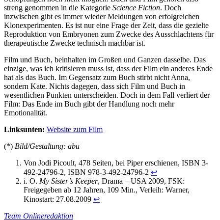
streng genommen in die Kategorie
Science Fiction
. Doch
inzwischen gibt es immer wieder Meldungen von erfolgreichen
Klonexperimenten. Es ist nur eine Frage der Zeit, dass die gezielte
Reproduktion von Embryonen zum Zwecke des Ausschlachtens für
therapeutische Zwecke technisch machbar ist.
Film und Buch, beinhalten im Großen und Ganzen dasselbe. Das
einzige, was ich kritisieren muss ist, dass der Film ein anderes Ende
hat als das Buch. Im Gegensatz zum Buch stirbt nicht Anna,
sondern Kate. Nichts dagegen, dass sich Film und Buch in
wesentlichen Punkten unterscheiden. Doch in dem Fall verliert der
Film: Das Ende im Buch gibt der Handlung noch mehr
Emotionalität.
Linksunten:
Website zum Film
(*)
Bild/Gestaltung: abu
Von Jodi Picoult, 478 Seiten, bei Piper erschienen, ISBN 3-
492-24796-2, ISBN 978-3-492-24796-2
↩
i. O.
My Sister’s Keeper
, Drama – USA 2009, FSK:
Freigegeben ab 12 Jahren, 109 Min., Verleih: Warner,
Kinostart: 27.08.2009
↩
Team Onlineredaktion