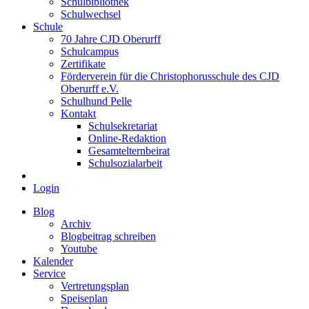
Schulbibliothek
Schulwechsel
Schule
70 Jahre CJD Oberurff
Schulcampus
Zertifikate
Förderverein für die Christophorusschule des CJD
Oberurff e.V.
Schulhund Pelle
Kontakt
Schulsekretariat
Online-Redaktion
Gesamtelternbeirat
Schulsozialarbeit
Login
Blog
Archiv
Blogbeitrag schreiben
Youtube
Kalender
Service
Vertretungsplan
Speiseplan