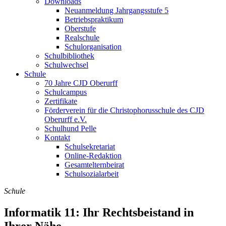
Downloads
Neuanmeldung Jahrgangsstufe 5
Betriebspraktikum
Oberstufe
Realschule
Schulorganisation
Schulbibliothek
Schulwechsel
Schule
70 Jahre CJD Oberurff
Schulcampus
Zertifikate
Förderverein für die Christophorusschule des CJD
Oberurff e.V.
Schulhund Pelle
Kontakt
Schulsekretariat
Online-Redaktion
Gesamtelternbeirat
Schulsozialarbeit
Schule
Informatik 11: Ihr Rechtsbeistand in
Ihrer Nähe