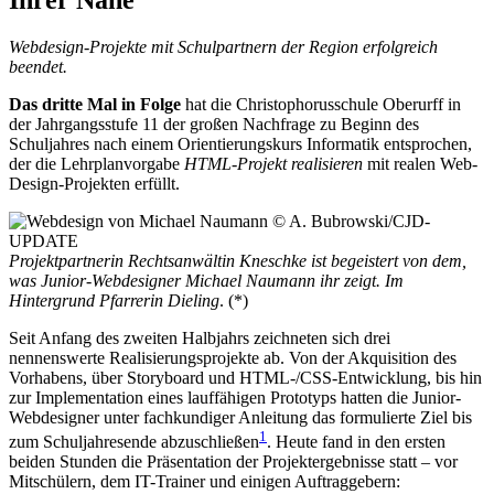
Webdesign-Projekte mit Schulpartnern der Region erfolgreich
beendet.
Das dritte Mal in Folge
hat die Christophorusschule Oberurff in
der Jahrgangsstufe 11 der großen Nachfrage zu Beginn des
Schuljahres nach einem Orientierungskurs Informatik entsprochen,
der die Lehrplanvorgabe
HTML-Projekt realisieren
mit realen Web-
Design-Projekten erfüllt.
Projektpartnerin Rechtsanwältin Kneschke ist begeistert von dem,
was Junior-Webdesigner Michael Naumann ihr zeigt. Im
Hintergrund Pfarrerin Dieling
. (*)
Seit Anfang des zweiten Halbjahrs zeichneten sich drei
nennenswerte Realisierungsprojekte ab. Von der
Akquisition
des
Vorhabens, über
Storyboard
und
HTML-/CSS-Entwicklung
, bis hin
zur
Implementation
eines lauffähigen Prototyps hatten die Junior-
Webdesigner unter fachkundiger Anleitung das formulierte Ziel bis
1
zum Schuljahresende abzuschließen
. Heute fand in den ersten
beiden Stunden die Präsentation der Projektergebnisse statt – vor
Mitschülern, dem IT-Trainer und einigen Auftraggebern: