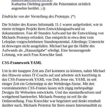
Katharina Diehling genießt die Präsentation sichtlich
angenehm berührt. ;-))
Eindrücke von der Vorstellung des Prototyps.
(*)
Die Schüler des Kurses Informatik 11-1 waren aufgefordert, wie in
einem richtigen Projekt ihren Entwicklungsaufwand zu
dokumentieren. Fast 40 Stunden Aufwand hat die Entwicklung von
Michaels Prototyp erfordert. Das entspricht in etwa dem vom
Lehrplan vorgeschriebenen Stundenpotential. Allerdings: Unterricht
ist deswegen nicht ausgefallen. Michael hat gut die Hälfte des
Aufwands als „Hausaufgabe“ erledigt. Eine herausragende
Leistung, wie auch Frau Kneschke fand.
CSS-Framework YAML
Um in der knappen Zeit ans Ziel kommen zu können, nahm Michael
den Hinweis seines IT-Coachs auf und arbeitete sich kurzfristig in
das CSS-Framework YAML von Dirk Jesse ein. YAML ist seit
einiger Zeit ein Geheimtipp in der Webdesign-Szene. Mit den
vorstrukturierten CSS-Frames lassen sich zügig mehrspaltige
Designs für Webseiten entwickeln. Und das standardkonform und
weitgehend barrierefrei. Michaels Prototyp ist reif für die
Onlinestellung. Frau Kneschke war begeistert und denkt ernsthaft
darüber nach, Michaels Prototyp für ihren neuen Internetauftritt zu