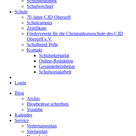
Schulbibliothek
Schulwechsel
Schule
70 Jahre CJD Oberurff
Schulcampus
Zertifikate
Förderverein für die Christophorusschule des CJD
Oberurff e.V.
Schulhund Pelle
Kontakt
Schulsekretariat
Online-Redaktion
Gesamtelternbeirat
Schulsozialarbeit
Login
Blog
Archiv
Blogbeitrag schreiben
Youtube
Kalender
Service
Vertretungsplan
Speiseplan