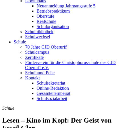
Downloads
Neuanmeldung Jahrgangsstufe 5
Betriebspraktikum
Oberstufe
Realschule
Schulorganisation
Schulbibliothek
Schulwechsel
Schule
70 Jahre CJD Oberurff
Schulcampus
Zertifikate
Förderverein für die Christophorusschule des CJD
Oberurff e.V.
Schulhund Pelle
Kontakt
Schulsekretariat
Online-Redaktion
Gesamtelternbeirat
Schulsozialarbeit
Schule
Lesen – Kino im Kopf: Der Geist von
Fossil Glen