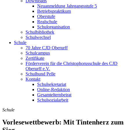
Downloads
Neuanmeldung Jahrgangsstufe 5
Betriebspraktikum
Oberstufe
Realschule
Schulorganisation
Schulbibliothek
Schulwechsel
Schule
70 Jahre CJD Oberurff
Schulcampus
Zertifikate
Förderverein für die Christophorusschule des CJD
Oberurff e.V.
Schulhund Pelle
Kontakt
Schulsekretariat
Online-Redaktion
Gesamtelternbeirat
Schulsozialarbeit
Schule
Vorlesewettbewerb: Mit Tintenherz zum
Sieg