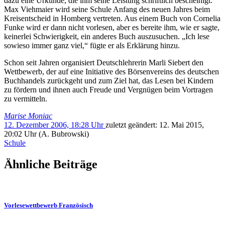
dazu eine Urkunde, die ihm seine Leistung schriftlich bescheinigt.
Max Viehmaier wird seine Schule Anfang des neuen Jahres beim
Kreisentscheid in Homberg vertreten. Aus einem Buch von Cornelia
Funke wird er dann nicht vorlesen, aber es bereite ihm, wie er sagte,
keinerlei Schwierigkeit, ein anderes Buch auszusuchen. „Ich lese
sowieso immer ganz viel,“ fügte er als Erklärung hinzu.
Schon seit Jahren organisiert Deutschlehrerin Marli Siebert den
Wettbewerb, der auf eine Initiative des Börsenvereins des deutschen
Buchhandels zurückgeht und zum Ziel hat, das Lesen bei Kindern
zu fördern und ihnen auch Freude und Vergnügen beim Vortragen
zu vermitteln.
Marise Moniac
12. Dezember 2006, 18:28 Uhr
zuletzt geändert:
12. Mai 2015,
20:02 Uhr
(A. Bubrowski)
Schule
Ähnliche Beiträge
Vorlesewettbewerb Französisch