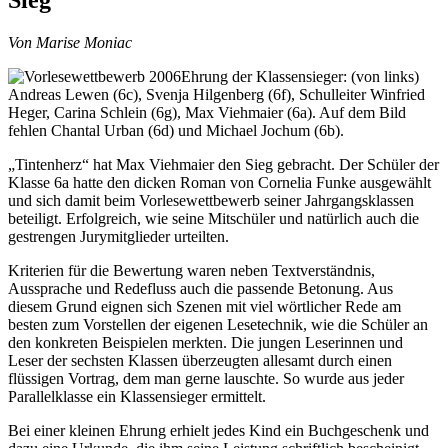
Von Marise Moniac
Ehrung der Klassensieger: (von links)
Andreas Lewen (6c), Svenja Hilgenberg (6f), Schulleiter Winfried
Heger, Carina Schlein (6g), Max Viehmaier (6a). Auf dem Bild
fehlen Chantal Urban (6d) und Michael Jochum (6b).
„Tintenherz“ hat Max Viehmaier den Sieg gebracht. Der Schüler der
Klasse 6a hatte den dicken Roman von Cornelia Funke ausgewählt
und sich damit beim Vorlesewettbewerb seiner Jahrgangsklassen
beteiligt. Erfolgreich, wie seine Mitschüler und natürlich auch die
gestrengen Jurymitglieder urteilten.
Kriterien für die Bewertung waren neben Textverständnis,
Aussprache und Redefluss auch die passende Betonung. Aus
diesem Grund eignen sich Szenen mit viel wörtlicher Rede am
besten zum Vorstellen der eigenen Lesetechnik, wie die Schüler an
den konkreten Beispielen merkten. Die jungen Leserinnen und
Leser der sechsten Klassen überzeugten allesamt durch einen
flüssigen Vortrag, dem man gerne lauschte. So wurde aus jeder
Parallelklasse ein Klassensieger ermittelt.
Bei einer kleinen Ehrung erhielt jedes Kind ein Buchgeschenk und