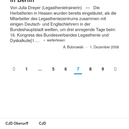
Von Julia Dreyer (Legasthenietrainerin) — Die
Herbstferien in Hessen wurden bereits eingeläutet, als die
Mitarbeiter des Legastheniezentrums zusammen mit
einigen Deutsch- und Englischlehrern in der
Bundeshauptstadt weilten, um drei anregende Tage beim
16. Kongress des Bundesverbandes Legasthenie und
»
Dyskalkulie[1.…
weiterlesen
A. Bubrowski
1. Dezember 2008
1
…
5
6
7
8
9
CJD Oberurff
CJD