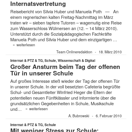
Internatsvertretung
Reisebericht von Silvia Huber und Manuela Poth — An
einem regnerischen kalten Freitag-Nachmittag im März
traten wir – sieben tapfere Tutoren – wagemutig eine Reise
zum Wasserschloss Wülmersen an (12. – 14 März 2010).
Unterstützt durch die Sozialpädagogischen Fachkräfte
Manuela Poth und Silvia Huber und dem einzigartigen …
»
weiterlesen
Team Onlineredaktion
18. März 2010
Internat & PTZ & TG, Schule, Wissenschaft & Digital
Großer Ansturm beim Tag der offenen
Tür in unserer Schule
Auf großes Interesse stieß wieder der Tag der offenen Tür
in unserer Schule. In der voll besetzten Cafeteria begrüßte
Schul- und Gesamtleiter Winfried Heger die Eltern der
potentiellen neuen Fünftklässler und informierte über die
grundsätzlichen Gegebenheiten in Schule, Musikschule
»
und…
weiterlesen
A. Bubrowski
6. Februar 2010
Internat & PTZ & TG, Schule
Mit weniger Stress zur Schule: