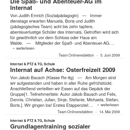
Die Spaß- und Abenteuer-AG im
Internat
Von Judith Emrich (Sozialpädagogin) — Immer
dienstags erwarten Manuela, Boris und Judith
(pädagogisches Team) acht bis zehn tapfere,
abenteuerlustige Schüler des Internats. Getroffen wird sich
für gewöhnlich vor dem Schloss oder Haus am
Walde. — Mitglieder der Spaß- und Abenteuer-AG.…
»
weiterlesen
Team Onlineredaktion
5. Juni 2009
Internat & PTZ & TG, Schule
Internat auf Achse: Osterfreizeit 2009
Von Jakob Bausch (Klasse Re-8g) — Am Morgen sind
wir aufgestanden und haben in aller Ruhe gefrühstückt.
Anschließend verteilten wir Essen auf das Gepäck der
Gruppe[1. Teilnehmerliste: Autor Jakob Bausch und Felix,
Dennis, Christian, Julian, Sinje, Stefanie, Michaela, Stefan,
»
Boris.]. Wir gingen los! Erstes Etappenziel:…
weiterlesen
Team Onlineredaktion
14. Mai 2009
Internat & PTZ & TG, Schule
Grundlagentraining sozialer