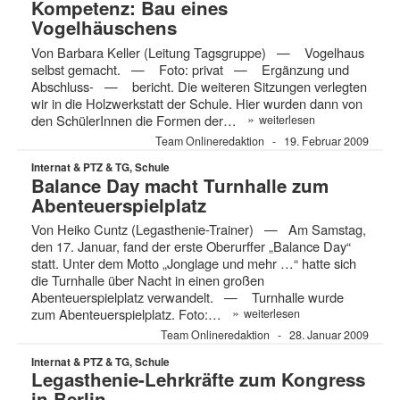
Kompetenz: Bau eines
Vogelhäuschens
Von Barbara Keller (Leitung Tagsgruppe) — Vogelhaus
selbst gemacht. — Foto: privat — Ergänzung und
Abschluss- — bericht. Die weiteren Sitzungen verlegten
wir in die Holzwerkstatt der Schule. Hier wurden dann von
»
den SchülerInnen die Formen der…
weiterlesen
Team Onlineredaktion
19. Februar 2009
Internat & PTZ & TG, Schule
Balance Day macht Turnhalle zum
Abenteuerspielplatz
Von Heiko Cuntz (Legasthenie-Trainer) — Am Samstag,
den 17. Januar, fand der erste Oberurffer „Balance Day“
statt. Unter dem Motto „Jonglage und mehr …“ hatte sich
die Turnhalle über Nacht in einen großen
Abenteuerspielplatz verwandelt. — Turnhalle wurde
»
zum Abenteuerspielplatz. Foto:…
weiterlesen
Team Onlineredaktion
28. Januar 2009
Internat & PTZ & TG, Schule
Legasthenie-Lehrkräfte zum Kongress
in Berlin