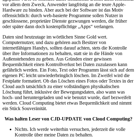
vor allem dem Zweck, Anwender langfristig an die teure Apple-
Hardware zu binden. Aber auch bei der Software ist das Motiv
offensichtlich: durch web-basierte Programme sollen Nutzer in
geschlossene, proprietäre Dienste gezwungen werden, die früher
oder später dann doch kostenpflichtige „Apps“ verlangen.
Daten sind heutzutage im wörtlichen Sinne Gold wert.
Computernutzer, und dazu gehören auch Besitzer von
internetfähigen Handys, sollten darauf achten, stets die Kontrolle
über ihre Informationen zu behalten, statt sie in die Hände von
Außenstehenden zu geben. Aus Gründen einer gewissen
Bequemlichkeit einen Kontrollverlust bei Daten zuzulassen kann
gefährlich werden. Ein Foto, Text oder Programm lässt sich auf dem
eigenen PC leicht unwiederbringlich löschen. Im Zweifel wird die
Festplatte formatiert. Ob das Löschen eines Fotos oder Textes in der
Cloud auch tatsächlich zu einer vollständigen physikalischen
Löschung führt, inklusive der Bewegungsdaten, also wann was
hoch- und herun­tergeladen und wie benutzt wurde, darf bezweifelt
werden. Cloud Computing bietet etwas Bequemlichkeit und nimmt
ein Stück Souveränität.
Was halten Leser von CJD-UPDATE von Cloud Computing?
Nichts. Ich werde weiterhin versuchen, jederzeit die volle
Kontrolle über meine Daten zu behalten.