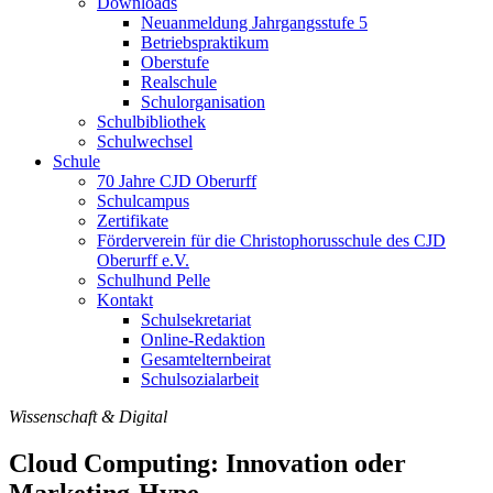
Downloads
Neuanmeldung Jahrgangsstufe 5
Betriebspraktikum
Oberstufe
Realschule
Schulorganisation
Schulbibliothek
Schulwechsel
Schule
70 Jahre CJD Oberurff
Schulcampus
Zertifikate
Förderverein für die Christophorusschule des CJD
Oberurff e.V.
Schulhund Pelle
Kontakt
Schulsekretariat
Online-Redaktion
Gesamtelternbeirat
Schulsozialarbeit
Wissenschaft & Digital
Cloud Computing: Innovation oder
Marketing-Hype