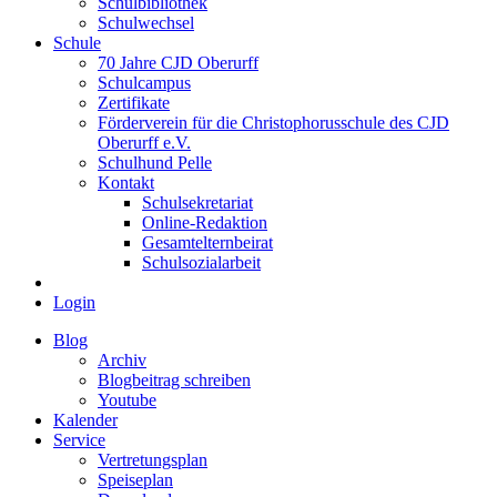
Schulbibliothek
Schulwechsel
Schule
70 Jahre CJD Oberurff
Schulcampus
Zertifikate
Förderverein für die Christophorusschule des CJD
Oberurff e.V.
Schulhund Pelle
Kontakt
Schulsekretariat
Online-Redaktion
Gesamtelternbeirat
Schulsozialarbeit
Login
Blog
Archiv
Blogbeitrag schreiben
Youtube
Kalender
Service
Vertretungsplan
Speiseplan