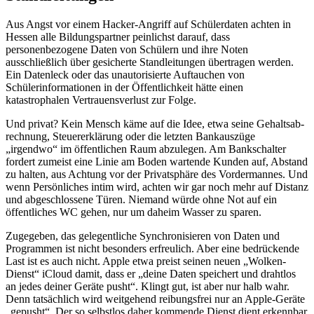
Aus Angst vor einem Hacker-Angriff auf Schülerdaten achten in
Hessen alle Bildungspartner peinlichst darauf, dass
personenbezogene Daten von Schülern und ihre Noten
ausschließlich über gesicherte Standleitungen übertragen werden.
Ein Datenleck oder das unautorisierte Auftauchen von
Schülerinformationen in der Öffentlichkeit hätte einen
katastrophalen Vertrauensverlust zur Folge.
Und privat? Kein Mensch käme auf die Idee, etwa seine Gehaltsab­
rechnung, Steuererklärung oder die letzten Bankauszüge
„irgendwo“ im öffentlichen Raum abzulegen. Am Bankschalter
fordert zumeist eine Linie am Boden wartende Kunden auf, Abstand
zu halten, aus Achtung vor der Privatsphäre des Vordermannes. Und
wenn Persönliches intim wird, achten wir gar noch mehr auf Distanz
und abgeschlossene Türen. Niemand würde ohne Not auf ein
öffentliches WC gehen, nur um daheim Wasser zu sparen.
Zugegeben, das gelegentliche Synchronisieren von Daten und
Programmen ist nicht besonders erfreulich. Aber eine bedrückende
Last ist es auch nicht. Apple etwa preist seinen neuen „Wolken-
Dienst“ iCloud damit, dass er „deine Daten speichert und drahtlos
an jedes deiner Geräte pusht“. Klingt gut, ist aber nur halb wahr.
Denn tatsächlich wird weitgehend reibungsfrei nur an Apple-Geräte
„gepusht“. Der so selbstlos daher kommende Dienst dient erkennbar