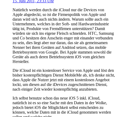
15. Juni 2011, 23:33 Uhr
Natürlich werden durch die iCloud nur die Devices von
Apple abgedeckt, so ist die Firmenpolitik von Apple und
daran wird sich auch nichts ändern. Warum sollte auch ein
Unternehmen, welches in der Soft- und Hardwareindustrie
tätig ist, Produkte von Fremdfirmen unterstützen? Damit
würden sie sich ins eigene Fleisch schneiden. HTC, Samsung
und Co besitzen den Anschein enger mit einander verbunden
zu sein, dies liegt aber nur daran, das sie als gemeinsamen
Nenner bei ihren Geräten auf Andriod setzen, das mobile
Betriebssystem von Google. Bei Apple stammen sowohl die
Geräte als auch deren Betriebssystem iOS vom gleichen
Hersteller.
Die iCloud ist ein kostenloser Service von Apple und löst den
bisher kostenpflichtigen Dienst MobileMe ab, ich denke nicht,
dass Apple die Nutzer jetzt mit einem kostenlosen Angebot
lockt, um diesen auf die iDevices zugeschnittenen Dienst,
nach einiger Zeit wieder kostenpflichtig anzubieten.
Ich selbst benutze schon das neue iOS 5 inkl. iCloud,
natürlich ist es so eine Sache mit den Daten in der Wolke,
jedoch bietet iOS die Möglichkeit selbst entscheiden zu
können, welche Daten mit in die iCloud genommen werden
sollen und welche nicht.