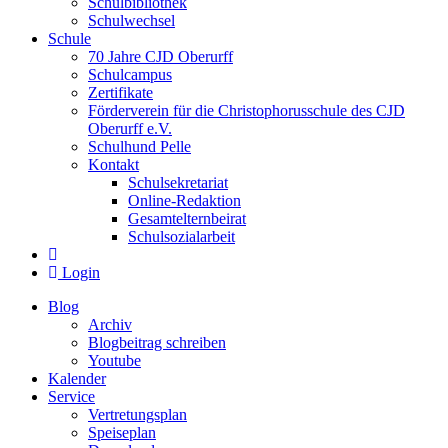
Schulbibliothek
Schulwechsel
Schule
70 Jahre CJD Oberurff
Schulcampus
Zertifikate
Förderverein für die Christophorusschule des CJD
Oberurff e.V.
Schulhund Pelle
Kontakt
Schulsekretariat
Online-Redaktion
Gesamtelternbeirat
Schulsozialarbeit
Login
Blog
Archiv
Blogbeitrag schreiben
Youtube
Kalender
Service
Vertretungsplan
Speiseplan