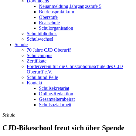
Downloads
Neuanmeldung Jahrgangsstufe 5
Betriebspraktikum
Oberstufe
Realschule
Schulorganisation
Schulbibliothek
Schulwechsel
Schule
70 Jahre CJD Oberurff
Schulcampus
Zertifikate
Förderverein für die Christophorusschule des CJD
Oberurff e.V.
Schulhund Pelle
Kontakt
Schulsekretariat
Online-Redaktion
Gesamtelternbeirat
Schulsozialarbeit
Schule
CJD-Bikeschool freut sich über Spende