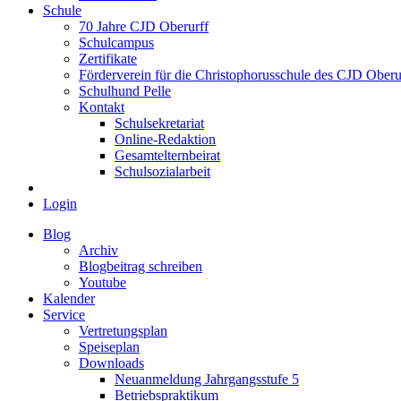
Schule
70 Jahre CJD Oberurff
Schulcampus
Zertifikate
Förderverein für die Christophorusschule des CJD Oberur
Schulhund Pelle
Kontakt
Schulsekretariat
Online-Redaktion
Gesamtelternbeirat
Schulsozialarbeit
Login
Blog
Archiv
Blogbeitrag schreiben
Youtube
Kalender
Service
Vertretungsplan
Speiseplan
Downloads
Neuanmeldung Jahrgangsstufe 5
Betriebspraktikum