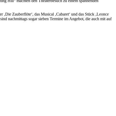
tting Hill“ machten den Theaterbesuch zu einem spannenden
 ‚Die Zauber­flöte‘, das Musical ‚Cabaret‘ und das Stück ‚Leonce
sind nachmittags sogar sieben Termine im Angebot, die auch mit auf