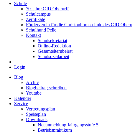
Schule
70 Jahre CJD Oberurff
Schulcampus
Zertifikate
Förderverein für die Christophorusschule des CJD Oberur
Schulhund Pelle
Kontakt
Schulsekretariat
Online-Redaktion
Gesamtelternbeirat
Schulsozialarbeit
Login
Blog
Archiv
Blogbeitrag schreiben
Youtube
Kalender
Service
Vertretungsplan
Speiseplan
Downloads
Neuanmeldung Jahrgangsstufe 5
Betriebspraktikum