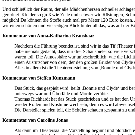
Und schließlich der Raum, der alle Mädchenherzen schneller schlagen
geordnet. Kleider so groß wie Zelte und schwer wie Rüstungen, Schuhe
möglich! Da können die Stoffe auch mal pro Meter 120 Euro kosten
wir einen schönen und vielseitigen Blick hinter all das, was auf der B
Kommentar von Anna-Katharina Kraushaar
Nachdem die Führung beendet ist, sind wir in das Tif (Theate
habe niemals gedacht, dass nur drei Schauspieler so viele vers
waren toll. Die Atmosphäre war unbeschreiblich, wie die Lichtte
einen Ausrutscher von dem, der den großen Bruder von Clyde spiel
Alles in allem ist die Theatervorstellung von ‚Bonnie und Clyd
Kommentar von Steffen Kunzmann
Das Stück, das gespielt wird, heißt ‚Bonnie und Clyde‘ und b
unterwegs war und Überfälle und Morde verübte.
Thomas Richhardt hat das Stück geschrieben und es hat den Unte
wieder Rollen und Kostüme wechseln, denn es wird abwechselnd
Die Darsteller spielen toll, die Schüler schauen gespannt zu un
Kommentar von Caroline Jonas
Als dann im Theatersaal die Vorstellung beginnt und plötzlich 