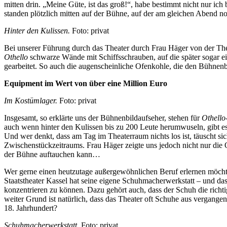
mitten drin. „Meine Güte, ist das groß!“, habe bestimmt nicht nur ic
standen plötzlich mitten auf der Bühne, auf der am gleichen Abend 
Hinter den Kulissen.
Foto: privat
Bei unserer Führung durch das Theater durch Frau Häger von der Thea
Othello
schwarze Wände mit Schiffsschrauben, auf die später sogar ei
gearbeitet. So auch die augenscheinliche Ofenkohle, die den Bühnen
Equipment im Wert von über eine Million Euro
Im Kostümlager.
Foto: privat
Insgesamt, so erklärte uns der Bühnenbildaufseher, stehen für
Othello
auch wenn hinter den Kulissen bis zu 200 Leute herum­wuseln, gibt es 
Und wer denkt, dass am Tag im Theater­raum nichts los ist, täuscht 
Zwischenstückzeitraums. Frau Häger zeigte uns jedoch nicht nur die
der Bühne auftauchen kann…
Wer gerne einen heutzutage außergewöhnlichen Beruf erlernen möcht
Staatstheater Kassel hat seine eigene Schuhmacherwerkstatt – und da
konzentrieren zu können. Dazu gehört auch, dass der Schuh die richti
weiter Grund ist natürlich, dass das Theater oft Schuhe aus vergan
18. Jahrhundert?
Schuhmacherwerkstatt.
Foto: privat