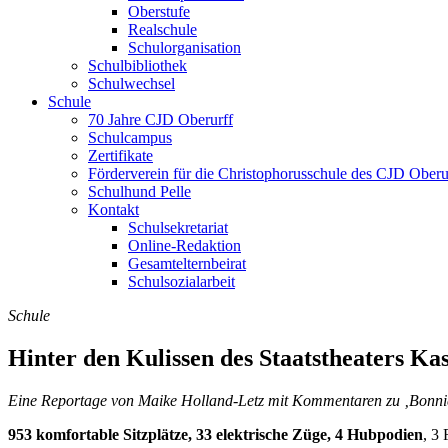
Oberstufe
Realschule
Schulorganisation
Schulbibliothek
Schulwechsel
Schule
70 Jahre CJD Oberurff
Schulcampus
Zertifikate
Förderverein für die Christophorusschule des CJD Oberur
Schulhund Pelle
Kontakt
Schulsekretariat
Online-Redaktion
Gesamtelternbeirat
Schulsozialarbeit
Schule
Hinter den Kulissen des Staatstheaters Kas
Eine Reportage von Maike Holland-Letz mit Kommentaren zu ‚Bonni
953 komfortable Sitzplätze, 33 elektrische Züge, 4 Hubpodien
, 3