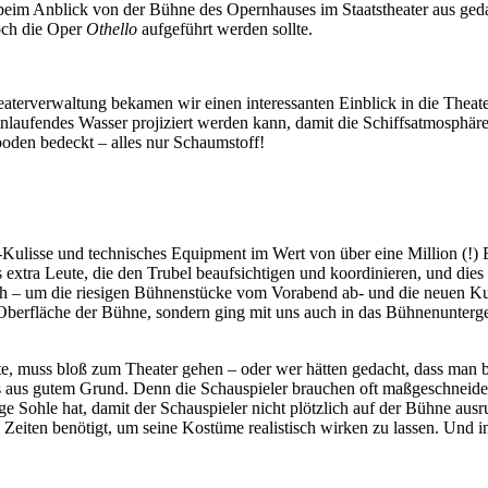
h beim Anblick von der Bühne des Opernhauses im Staatstheater aus ged
noch die Oper
Othello
aufgeführt werden sollte.
ter­verwaltung bekamen wir einen interessanten Einblick in die Theat
nlaufendes Wasser projiziert werden kann, damit die Schiffsatmosphäre
boden bedeckt – alles nur Schaumstoff!
-Kulisse und technisches Equipment im Wert von über eine Million (!) 
extra Leute, die den Trubel beaufsichtigen und koordi­nieren, und dies
sich – um die riesigen Bühnenstücke vom Vorabend ab- und die neuen K
 Oberfläche der Bühne, sondern ging mit uns auch in das Bühnenunter­
e, muss bloß zum Theater gehen – oder wer hätten gedacht, dass man
s aus gutem Grund. Denn die Schauspieler brauchen oft maßgeschneidert
ge Sohle hat, damit der Schauspieler nicht plötzlich auf der Bühne aus
gen Zeiten benötigt, um seine Kostüme realistisch wirken zu lassen. 