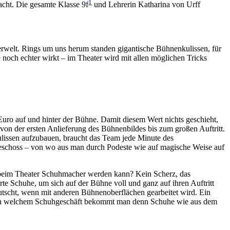
1
acht. Die gesamte Klasse 9f
und Lehrerin Katharina von Urff
erwelt. Rings um uns herum standen gigantische Bühnenkulissen, für
 noch echter wirkt – im Theater wird mit allen möglichen Tricks
Euro auf und hinter der Bühne. Damit diesem Wert nichts geschieht,
 von der ersten Anlieferung des Bühnenbildes bis zum großen Auftritt.
ulissen aufzubauen, braucht das Team jede Minute des
geschoss – von wo aus man durch Podeste wie auf magische Weise auf
 beim Theater Schuhmacher werden kann? Kein Scherz, das
e Schuhe, um sich auf der Bühne voll und ganz auf ihren Auftritt
rutscht, wenn mit anderen Bühnenober­flächen gearbeitet wird. Ein
Und in welchem Schuhgeschäft bekommt man denn Schuhe wie aus dem