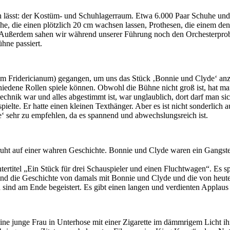
 lässt: der Kostüm- und Schuhla­ger­raum. Etwa 6.000 Paar Schuhe und
, die einen plötzlich 20 cm wachsen lassen, Prothesen, die einem den 
. Außerdem sahen wir während unserer Führung noch den Orchesterpro
ühne passiert.
r im Fridericianum) gegangen, um uns das Stück ‚Bonnie und Clyde‘ an
chiedene Rollen spiele können. Obwohl die Bühne nicht groß ist, hat man
chnik war und alles abgestimmt ist, war unglaublich, dort darf man sich 
te. Er hatte einen kleinen Texthänger. Aber es ist nicht sonderlich aufg
e‘ sehr zu empfehlen, da es spannend und abwechslungsreich ist.
eruht auf einer wahren Geschichte. Bonnie und Clyde waren ein Gangs
rtitel „Ein Stück für drei Schauspieler und einen Fluchtwagen“. Es spi
 die Geschichte von damals mit Bonnie und Clyde und die von heute m
d sind am Ende begeistert. Es gibt einen langen und verdienten Applaus 
eine junge Frau in Unterhose mit einer Zigarette im dämmrigem Licht ihr