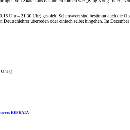
inbringen von Zitaten aus bekannten Filmen wie „King Kong“ oder „No
15 Uhr – 21.30 Uhr) gespielt. Sehenswert sind bestimmt auch die Oper
n Deutschlehrer überreden oder einfach selbst hingehen. Im Dezember 
6 Uhr
()
n Caterers HEPHATA