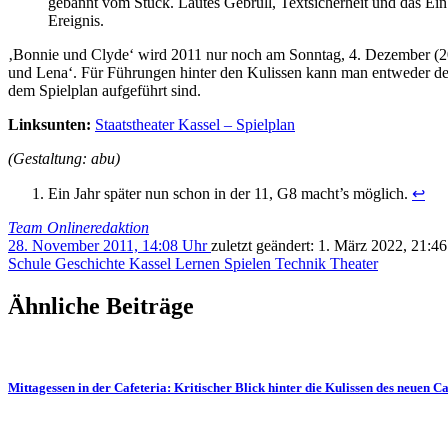
gebannt vom Stück. Lautes Gebrüll, Textsicherheit und das E
Ereignis.
‚Bonnie und Clyde‘ wird 2011 nur noch am Sonntag, 4. Dezember (20.
und Lena‘. Für Füh­run­gen hinter den Kulissen kann man entweder de
dem Spielplan aufgeführt sind.
Linksunten:
Staatstheater Kassel – Spielplan
(Gestaltung: abu)
Ein Jahr später nun schon in der 11, G8 macht’s möglich.
↩
Team Onlineredaktion
28. November 2011, 14:08 Uhr
zuletzt geändert:
1. März 2022, 21:4
Schule
Geschichte
Kassel
Lernen
Spielen
Technik
Theater
Ähnliche Beiträge
Mittagessen in der Cafeteria: Kritischer Blick hinter die Kulissen des neue