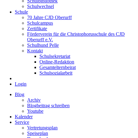
Schulbibliothek
Schulwechsel
Schule
70 Jahre CJD Oberurff
Schulcampus
Zertifikate
Förderverein für die Christophorusschule des CJD
Oberurff e.V.
Schulhund Pelle
Kontakt
Schulsekretariat
Online-Redaktion
Gesamtelternbeirat
Schulsozialarbeit
Login
Blog
Archiv
Blogbeitrag schreiben
Youtube
Kalender
Service
Vertretungsplan
Speiseplan