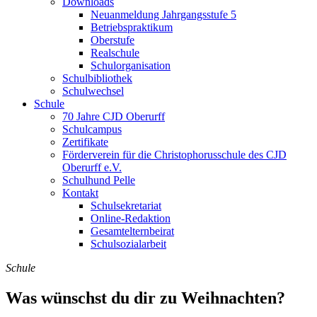
Downloads
Neuanmeldung Jahrgangsstufe 5
Betriebspraktikum
Oberstufe
Realschule
Schulorganisation
Schulbibliothek
Schulwechsel
Schule
70 Jahre CJD Oberurff
Schulcampus
Zertifikate
Förderverein für die Christophorusschule des CJD
Oberurff e.V.
Schulhund Pelle
Kontakt
Schulsekretariat
Online-Redaktion
Gesamtelternbeirat
Schulsozialarbeit
Schule
Was wünschst du dir zu Weihnachten?