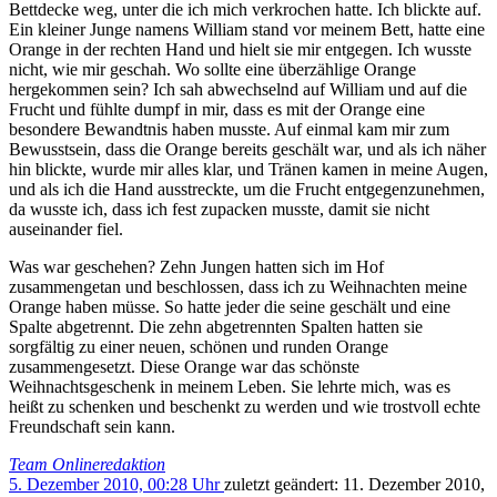
Bettdecke weg, unter die ich mich verkrochen hatte. Ich blickte auf.
Ein kleiner Junge namens William stand vor meinem Bett, hatte eine
Orange in der rechten Hand und hielt sie mir entgegen. Ich wusste
nicht, wie mir geschah. Wo sollte eine überzählige Orange
hergekommen sein? Ich sah abwechselnd auf William und auf die
Frucht und fühlte dumpf in mir, dass es mit der Orange eine
besondere Bewandtnis haben musste. Auf einmal kam mir zum
Bewusstsein, dass die Orange bereits geschält war, und als ich näher
hin blickte, wurde mir alles klar, und Tränen kamen in meine Augen,
und als ich die Hand ausstreckte, um die Frucht entgegenzu­nehmen,
da wusste ich, dass ich fest zupacken musste, damit sie nicht
auseinander fiel.
Was war geschehen? Zehn Jungen hatten sich im Hof
zusammengetan und beschlossen, dass ich zu Weihnachten meine
Orange haben müsse. So hatte jeder die seine geschält und eine
Spalte abgetrennt. Die zehn abgetrennten Spalten hatten sie
sorgfältig zu einer neuen, schönen und runden Orange
zusammengesetzt. Diese Orange war das schönste
Weihnachtsgeschenk in meinem Leben. Sie lehrte mich, was es
heißt zu schenken und beschenkt zu werden und wie trostvoll echte
Freundschaft sein kann.
Team Onlineredaktion
5. Dezember 2010, 00:28 Uhr
zuletzt geändert:
11. Dezember 2010,