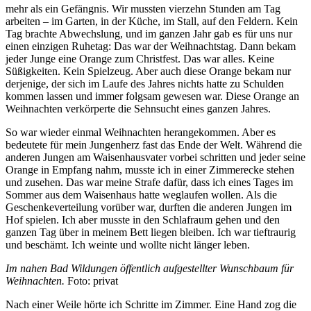
mehr als ein Gefängnis. Wir mussten vierzehn Stunden am Tag
arbeiten – im Garten, in der Küche, im Stall, auf den Feldern. Kein
Tag brachte Abwechslung, und im ganzen Jahr gab es für uns nur
einen einzigen Ruhetag: Das war der Weihnachtstag. Dann bekam
jeder Junge eine Orange zum Christfest. Das war alles. Keine
Süßigkeiten. Kein Spielzeug. Aber auch diese Orange bekam nur
derjenige, der sich im Laufe des Jahres nichts hatte zu Schulden
kommen lassen und immer folgsam gewesen war. Diese Orange an
Weihnachten verkörperte die Sehnsucht eines ganzen Jahres.
So war wieder einmal Weihnachten herangekommen. Aber es
bedeutete für mein Jungenherz fast das Ende der Welt. Während die
anderen Jungen am Waisenhausvater vorbei schritten und jeder seine
Orange in Empfang nahm, musste ich in einer Zimmerecke stehen
und zusehen. Das war meine Strafe dafür, dass ich eines Tages im
Sommer aus dem Waisenhaus hatte weglaufen wollen. Als die
Geschenkeverteilung vorüber war, durften die anderen Jungen im
Hof spielen. Ich aber musste in den Schlafraum gehen und den
ganzen Tag über in meinem Bett liegen bleiben. Ich war tieftraurig
und beschämt. Ich weinte und wollte nicht länger leben.
Im nahen Bad Wildungen öffentlich aufgestellter Wunschbaum für
Weihnachten.
Foto: privat
Nach einer Weile hörte ich Schritte im Zimmer. Eine Hand zog die