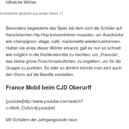
hilfreiche Wörter.
ranzösische Sprache aus erster Hand.
(*)
Besonders begeisterte das Spiel, bei dem sich die Schüler auf
franzö­sischen Hip-Hop konzentrieren mussten, um Ausdrücke
wie
champignon
,
étage
,
café
,
marionnette
wiederzuerkennen.
Hatten sie eines dieser Wörter erkannt, galt es nun so schnell
wie möglich in die Stuhlkreismitte zu hechten, um „Francois“,
das kleine grüne Froschmaskottchen, zu ergattern, um für die
Gruppe zu punkten. So oder so ähnlich könnte man sich auch
den Sturm auf die Bastille vorstellen.
France Mobil beim CJD Oberurff
[youtube]http://www.youtube.com/watch?
v=6loA_Oz6Jc4[/youtube]
Mit Schülern der Jahrgangsstufe neun