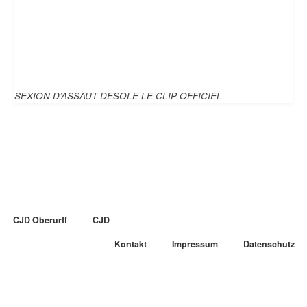
SEXION D’ASSAUT DESOLE LE CLIP OFFICIEL
CJD Oberurff
CJD
Kontakt
Impressum
Datenschutz
Um Ihnen die Chance für ein besseres Nutzererlebnis zu bieten,
verwenden wir Cookies. Mit der Nutzung von CJD UPDATE erklären
Sie sich mit der Verwendung von Cookies einverstanden. Weitere