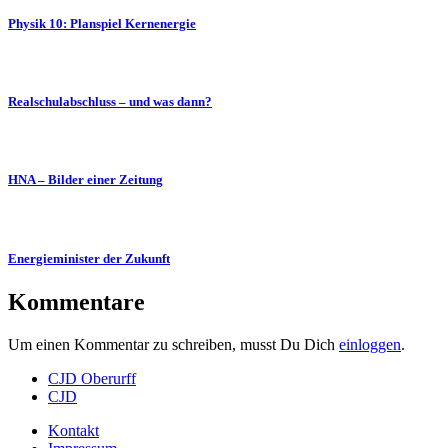
Physik 10: Planspiel Kernenergie
Realschulabschluss – und was dann?
HNA – Bilder einer Zeitung
Energieminister der Zukunft
Kommentare
Um einen Kommentar zu schreiben, musst Du Dich
einloggen
.
CJD Oberurff
CJD
Kontakt