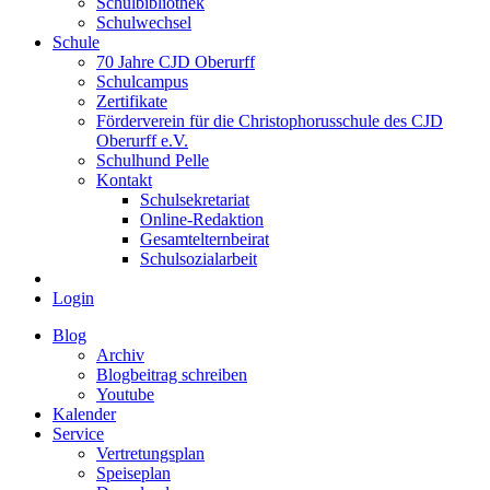
Schulbibliothek
Schulwechsel
Schule
70 Jahre CJD Oberurff
Schulcampus
Zertifikate
Förderverein für die Christophorusschule des CJD
Oberurff e.V.
Schulhund Pelle
Kontakt
Schulsekretariat
Online-Redaktion
Gesamtelternbeirat
Schulsozialarbeit
Login
Blog
Archiv
Blogbeitrag schreiben
Youtube
Kalender
Service
Vertretungsplan
Speiseplan