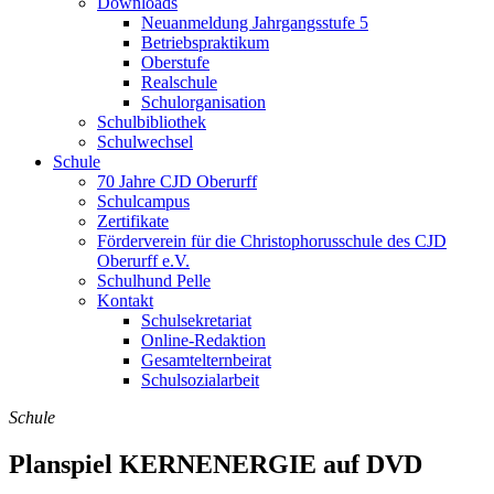
Downloads
Neuanmeldung Jahrgangsstufe 5
Betriebspraktikum
Oberstufe
Realschule
Schulorganisation
Schulbibliothek
Schulwechsel
Schule
70 Jahre CJD Oberurff
Schulcampus
Zertifikate
Förderverein für die Christophorusschule des CJD
Oberurff e.V.
Schulhund Pelle
Kontakt
Schulsekretariat
Online-Redaktion
Gesamtelternbeirat
Schulsozialarbeit
Schule
Planspiel KERNENERGIE auf DVD