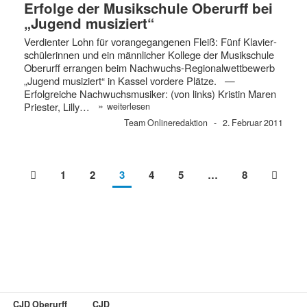
Erfolge der Musikschule Oberurff bei
„Jugend musiziert“
Verdienter Lohn für vorangegangenen Fleiß: Fünf Klavier­
schülerinnen und ein männlicher Kollege der Musikschule
Oberurff errangen beim Nachwuchs-Regionalwettbewerb
„Jugend musiziert“ in Kassel vordere Plätze. —
Erfolgreiche Nachwuchsmusiker: (von links) Kristin Maren
»
Priester, Lilly…
weiterlesen
Team Onlineredaktion
2. Februar 2011
1
2
3
4
5
…
8
CJD Oberurff
CJD