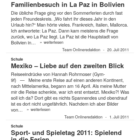
Familienbesuch in La Paz in Bolivien
Die übliche Frage ging vor den Sommerferien durch fast
jeden Freundeskreis. „Wo fahrt ihr dieses Jahr in den
Urlaub hin?“ Man hörte vieles. Frankreich, Italien, Mallorca.
Ich antwortete: La Paz. Dann kam meistens die Frage
zurück, wo La Paz liegt. La Paz ist die Hauptstadt von
»
Bolivien in…
weiterlesen
Team Onlineredaktion
20. Juli 2011
Schule
Mexiko – Liebe auf den zweiten Blick
Reiseeindrücke von Hannah Rohrmoser (Gym-
9f) — Meine erste Reise auf einen anderen Kontinent,
nach Mittelamerika, begann am 16 April. Als meine Mutter
mir die Reise schenkte, war ich erst entsetzt. Mexiko?! Was
soll ich da? Dort gibt es nichts Spannendes und obendrauf
ist es dort nicht ungefährlich. Nachdem ich aber Bilder
»
von…
weiterlesen
Team Onlineredaktion
1. Juli 2011
Schule
Sport- und Spieletag 2011: Spielend
in die Ferien