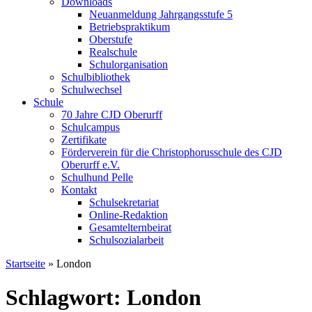
Downloads
Neuanmeldung Jahrgangsstufe 5
Betriebspraktikum
Oberstufe
Realschule
Schulorganisation
Schulbibliothek
Schulwechsel
Schule
70 Jahre CJD Oberurff
Schulcampus
Zertifikate
Förderverein für die Christophorusschule des CJD
Oberurff e.V.
Schulhund Pelle
Kontakt
Schulsekretariat
Online-Redaktion
Gesamtelternbeirat
Schulsozialarbeit
Startseite
»
London
Schlagwort: London