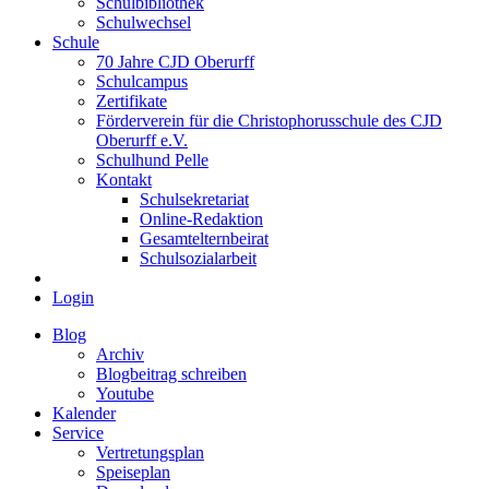
Schulbibliothek
Schulwechsel
Schule
70 Jahre CJD Oberurff
Schulcampus
Zertifikate
Förderverein für die Christophorusschule des CJD
Oberurff e.V.
Schulhund Pelle
Kontakt
Schulsekretariat
Online-Redaktion
Gesamtelternbeirat
Schulsozialarbeit
Login
Blog
Archiv
Blogbeitrag schreiben
Youtube
Kalender
Service
Vertretungsplan
Speiseplan