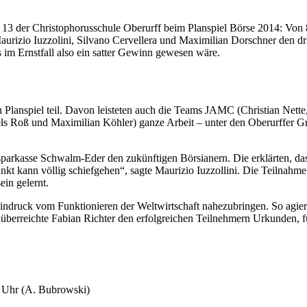
 bis 13 der Christophorusschule Oberurff beim Planspiel Börse 2014: 
urizio Iuzzolini, Silvano Cervellera und Maximilian Dorschner den dri
im Ernstfall also ein satter Gewinn gewesen wäre.
Planspiel teil. Davon leisteten auch die Teams JAMC (Christian Nette
 Roß und Maximilian Köhler) ganze Arbeit – unter den Oberurffer Grup
eissparkasse Schwalm-Eder den zukünftigen Börsianern. Die erklärten, d
t kann völlig schiefgehen“, sagte Maurizio Iuzzollini. Die Teilnahme 
in gelernt.
n Eindruck vom Funktionieren der Weltwirtschaft nahezubringen. So agie
überreichte Fabian Richter den erfolgreichen Teilnehmern Urkunden, fü
6 Uhr
(A. Bubrowski)