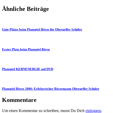
Ähnliche Beiträge
Gute Plätze beim Planspiel Börse für Oberurffer Schüler
Erster Platz beim Planspiel Börse
Planspiel KERNENERGIE auf DVD
Planspiel Börse 2006: Erfolgreicher Börsengang Oberurffer Schüler
Kommentare
Um einen Kommentar zu schreiben, musst Du Dich
einloggen
.