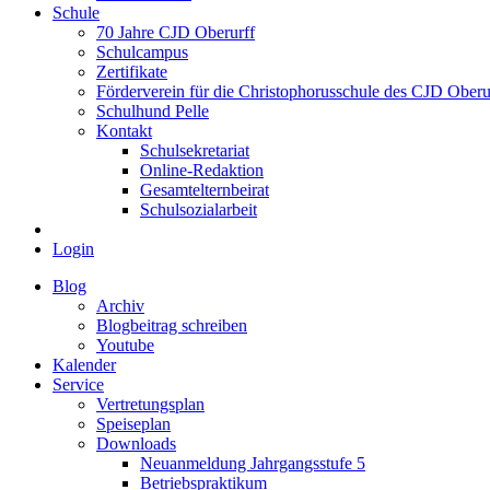
Schule
70 Jahre CJD Oberurff
Schulcampus
Zertifikate
Förderverein für die Christophorusschule des CJD Oberur
Schulhund Pelle
Kontakt
Schulsekretariat
Online-Redaktion
Gesamtelternbeirat
Schulsozialarbeit
Login
Blog
Archiv
Blogbeitrag schreiben
Youtube
Kalender
Service
Vertretungsplan
Speiseplan
Downloads
Neuanmeldung Jahrgangsstufe 5
Betriebspraktikum