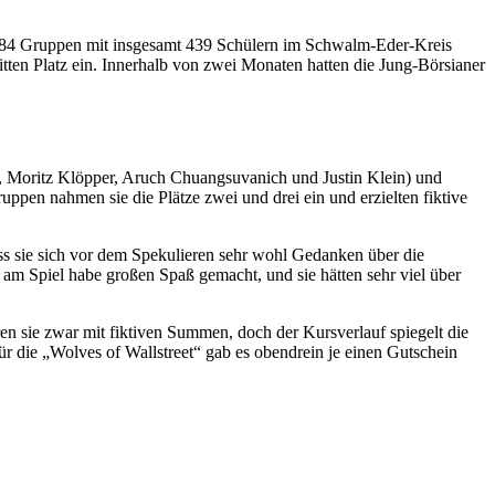
Von 84 Gruppen mit insgesamt 439 Schülern im Schwalm-Eder-Kreis
tten Platz ein. Innerhalb von zwei Monaten hatten die Jung-Börsianer
, Moritz Klöpper, Aruch Chuangsuvanich und Justin Klein) und
pen nahmen sie die Plätze zwei und drei ein und erzielten fiktive
ass sie sich vor dem Spekulieren sehr wohl Gedanken über die
am Spiel habe großen Spaß gemacht, und sie hätten sehr viel über
ren sie zwar mit fiktiven Summen, doch der Kursverlauf spiegelt die
r die „Wolves of Wallstreet“ gab es obendrein je einen Gutschein