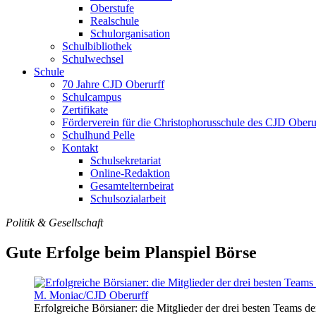
Oberstufe
Realschule
Schulorganisation
Schulbibliothek
Schulwechsel
Schule
70 Jahre CJD Oberurff
Schulcampus
Zertifikate
Förderverein für die Christophorusschule des CJD Oberur
Schulhund Pelle
Kontakt
Schulsekretariat
Online-Redaktion
Gesamtelternbeirat
Schulsozialarbeit
Politik & Gesellschaft
Gute Erfolge beim Planspiel Börse
Erfolgreiche Börsianer: die Mitglieder der drei besten Teams de