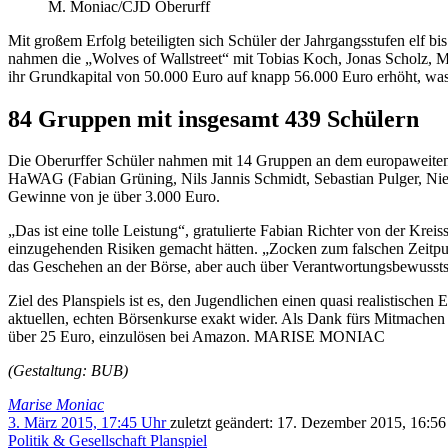
M. Moniac/CJD Oberurff
Mit großem Erfolg beteiligten sich Schüler der Jahrgangsstufen elf
nahmen die „Wolves of Wallstreet“ mit Tobias Koch, Jonas Scholz, Ma
ihr Grundkapital von 50.000 Euro auf knapp 56.000 Euro erhöht, was 
84 Gruppen mit insgesamt 439 Schülern
Die Oberurffer Schüler nahmen mit 14 Gruppen an dem europaweiten 
HaWAG (Fabian Grüning, Nils Jannis Schmidt, Sebastian Pulger, Niels
Gewinne von je über 3.000 Euro.
„Das ist eine tolle Leistung“, gratulierte Fabian Richter von der Kr
einzugehenden Risiken gemacht hätten. „Zocken zum falschen Zeitpunk
das Geschehen an der Börse, aber auch über Verantwortungsbewusstse
Ziel des Planspiels ist es, den Jugendlichen einen quasi realistische
aktuellen, echten Börsenkurse exakt wider. Als Dank fürs Mitmachen 
über 25 Euro, einzulösen bei Amazon. MARISE MONIAC
(Gestaltung: BUB)
Marise Moniac
3. März 2015, 17:45 Uhr
zuletzt geändert:
17. Dezember 2015, 16:5
Politik & Gesellschaft
Planspiel