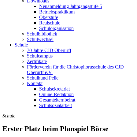
Downloads
Neuanmeldung Jahrgangsstufe 5
Betriebspraktikum
Oberstufe
Realschule
Schulorganisation
Schulbibliothek
Schulwechsel
Schule
70 Jahre CJD Oberurff
Schulcampus
Zertifikate
Förderverein für die Christophorusschule des CJD
Oberurff e.V.
Schulhund Pelle
Kontakt
Schulsekretariat
Online-Redaktion
Gesamtelternbeirat
Schulsozialarbeit
Schule
Erster Platz beim Planspiel Börse