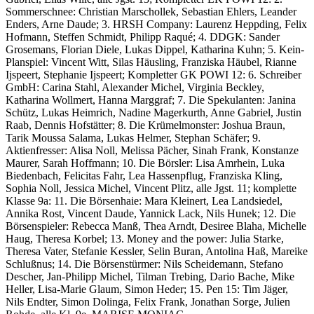
Sommerschnee: Christian Marschollek, Sebastian Ehlers, Leander
Enders, Arne Daude; 3. HRSH Company: Laurenz Heppding, Felix
Hofmann, Steffen Schmidt, Philipp Raqué; 4. DDGK: Sander
Grosemans, Florian Diele, Lukas Dippel, Katharina Kuhn; 5. Kein-
Planspiel: Vincent Witt, Silas Häusling, Franziska Häubel, Rianne
Ijspeert, Stephanie Ijspeert; Kompletter GK POWI 12: 6. Schreiber
GmbH: Carina Stahl, Alexander Michel, Virginia Beckley,
Katharina Wollmert, Hanna Marggraf; 7. Die Spekulanten: Janina
Schütz, Lukas Heimrich, Nadine Magerkurth, Anne Gabriel, Justin
Raab, Dennis Hofstätter; 8. Die Krümelmonster: Joshua Braun,
Tarik Moussa Salama, Lukas Helmer, Stephan Schäfer; 9.
Aktienfresser: Alisa Noll, Melissa Pächer, Sinah Frank, Konstanze
Maurer, Sarah Hoffmann; 10. Die Börsler: Lisa Amrhein, Luka
Biedenbach, Felicitas Fahr, Lea Hassenpflug, Franziska Kling,
Sophia Noll, Jessica Michel, Vincent Plitz, alle Jgst. 11; komplette
Klasse 9a: 11. Die Börsenhaie: Mara Kleinert, Lea Landsiedel,
Annika Rost, Vincent Daude, Yannick Lack, Nils Hunek; 12. Die
Börsenspieler: Rebecca Manß, Thea Arndt, Desiree Blaha, Michelle
Haug, Theresa Korbel; 13. Money and the power: Julia Starke,
Theresa Vater, Stefanie Kessler, Selin Buran, Antolina Haß, Mareike
Schlußnus; 14. Die Börsenstürmer: Nils Scheidemann, Stefano
Descher, Jan-Philipp Michel, Tilman Trebing, Dario Bache, Mike
Heller, Lisa-Marie Glaum, Simon Heder; 15. Pen 15: Tim Jäger,
Nils Endter, Simon Dolinga, Felix Frank, Jonathan Sorge, Julien