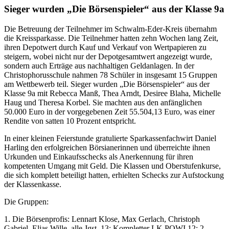
Sieger wurden „Die Börsenspieler“ aus der Klasse 9a
Die Betreuung der Teilnehmer im Schwalm-Eder-Kreis übernahm
die Kreissparkasse. Die Teilnehmer hatten zehn Wochen lang Zeit,
ihren Depotwert durch Kauf und Verkauf von Wertpapieren zu
steigern, wobei nicht nur der Depotgesamtwert angezeigt wurde,
sondern auch Erträge aus nachhaltigen Geldanlagen. In der
Christophorusschule nahmen 78 Schüler in insgesamt 15 Gruppen
am Wettbewerb teil. Sieger wurden „Die Börsenspieler“ aus der
Klasse 9a mit Rebecca Manß, Thea Arndt, Desiree Blaha, Michelle
Haug und Theresa Korbel. Sie machten aus den anfänglichen
50.000 Euro in der vorgegebenen Zeit 55.504,13 Euro, was einer
Rendite von satten 10 Prozent entspricht.
In einer kleinen Feierstunde gratulierte Sparkassenfachwirt Daniel
Harling den erfolgreichen Börsianerinnen und überreichte ihnen
Urkunden und Einkaufsschecks als Anerkennung für ihren
kompetenten Umgang mit Geld. Die Klassen und Oberstufenkurse,
die sich komplett beteiligt hatten, erhielten Schecks zur Aufstockung
der Klassenkasse.
Die Gruppen:
1. Die Börsenprofis: Lennart Klose, Max Gerlach, Christoph
Gabriel, Elias Wille, alle Jgst. 13; Kompletter LK POWI 12: 2.