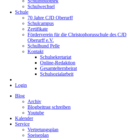
Schulbibliothek
Schulwechsel
Schule
70 Jahre CJD Oberurff
Schulcampus
Zertifikate
Förderverein für die Christophorusschule des CJD
Oberurff e.V.
Schulhund Pelle
Kontakt
Schulsekretariat
Online-Redaktion
Gesamtelternbeirat
Schulsozialarbeit
Login
Blog
Archiv
Blogbeitrag schreiben
Youtube
Kalender
Service
Vertretungsplan
Speiseplan