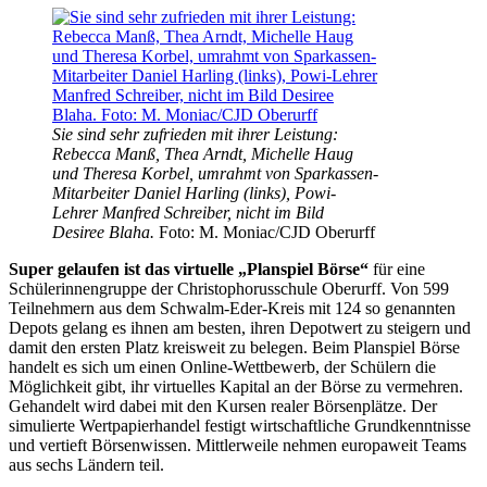
Sie sind sehr zufrieden mit ihrer Leistung:
Rebecca Manß, Thea Arndt, Michelle Haug
und Theresa Korbel, umrahmt von Sparkassen-
Mitarbeiter Daniel Harling (links), Powi-
Lehrer Manfred Schreiber, nicht im Bild
Desiree Blaha.
Foto: M. Moniac/CJD Oberurff
Super gelaufen ist das virtuelle „Plan­spiel Börse“
für eine
Schülerinnengruppe der Christophorusschule Oberurff. Von 599
Teilnehmern aus dem Schwalm-Eder-Kreis mit 124 so genannten
Depots gelang es ihnen am besten, ihren Depotwert zu steigern und
damit den ersten Platz kreisweit zu belegen. Beim Planspiel Börse
handelt es sich um einen Online-Wettbewerb, der Schülern die
Möglichkeit gibt, ihr virtuelles Kapital an der Börse zu vermehren.
Gehandelt wird dabei mit den Kursen realer Börsenplätze. Der
simulierte Wertpapierhandel festigt wirtschaftliche Grundkenntnisse
und vertieft Börsenwissen. Mittlerweile nehmen europaweit Teams
aus sechs Ländern teil.