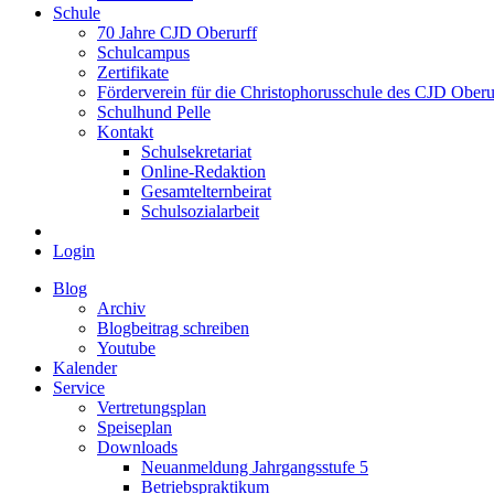
Schule
70 Jahre CJD Oberurff
Schulcampus
Zertifikate
Förderverein für die Christophorusschule des CJD Oberur
Schulhund Pelle
Kontakt
Schulsekretariat
Online-Redaktion
Gesamtelternbeirat
Schulsozialarbeit
Login
Blog
Archiv
Blogbeitrag schreiben
Youtube
Kalender
Service
Vertretungsplan
Speiseplan
Downloads
Neuanmeldung Jahrgangsstufe 5
Betriebspraktikum