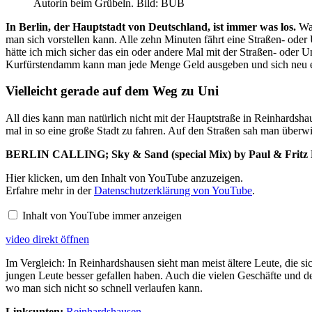
Autorin beim Grübeln. Bild: BUB
In Berlin, der Hauptstadt von Deutschland, ist immer was los.
Was
man sich vorstellen kann. Alle zehn Minuten fährt eine Straßen- ode
hätte ich mich sicher das ein oder andere Mal mit der Straßen- oder
Kurfürstendamm kann man jede Menge Geld ausgeben und sich neu e
Vielleicht gerade auf dem Weg zu Uni
All dies kann man natürlich nicht mit der Hauptstraße in Reinhardsha
mal in so eine große Stadt zu fahren. Auf den Straßen sah man überw
BERLIN CALLING; Sky & Sand (special Mix) by Paul & Fritz
Inhalt
Hier klicken, um den Inhalt von YouTube anzuzeigen.
von
Erfahre mehr in der
Datenschutzerklärung von YouTube
.
YouTube
anzeigen
Inhalt von YouTube immer anzeigen
video direkt öffnen
Im Vergleich: In Reinhardshausen sieht man meist ältere Leute, die sich
jungen Leute besser gefallen haben. Auch die vielen Geschäfte und de
wo man sich nicht so schnell verlaufen kann.
Linksunten:
Reinhardshausen