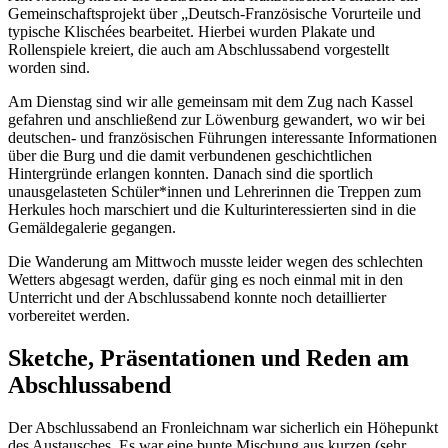
Gemeinschaftsprojekt über „Deutsch-Französische Vorurteile und
typische Klischées bearbeitet. Hierbei wurden Plakate und
Rollenspiele kreiert, die auch am Abschlussabend vorgestellt
worden sind.
Am Dienstag sind wir alle gemeinsam mit dem Zug nach Kassel
gefahren und anschließend zur Löwenburg gewandert, wo wir bei
deutschen- und französischen Führungen interessante Informationen
über die Burg und die damit verbundenen geschichtlichen
Hintergründe erlangen konnten. Danach sind die sportlich
unausgelasteten Schüler*innen und Lehrerinnen die Treppen zum
Herkules hoch marschiert und die Kulturinteressierten sind in die
Gemäldegalerie gegangen.
Die Wanderung am Mittwoch musste leider wegen des schlechten
Wetters abgesagt werden, dafür ging es noch einmal mit in den
Unterricht und der Abschlussabend konnte noch detaillierter
vorbereitet werden.
Sketche, Präsentationen und Reden am
Abschlussabend
Der Abschlussabend an Fronleichnam war sicherlich ein Höhepunkt
des Austausches. Es war eine bunte Mischung aus kurzen (sehr