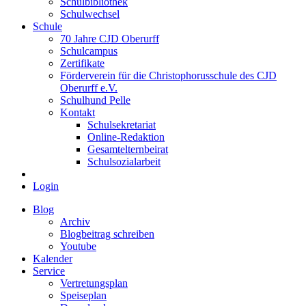
Schulbibliothek
Schulwechsel
Schule
70 Jahre CJD Oberurff
Schulcampus
Zertifikate
Förderverein für die Christophorusschule des CJD
Oberurff e.V.
Schulhund Pelle
Kontakt
Schulsekretariat
Online-Redaktion
Gesamtelternbeirat
Schulsozialarbeit
Login
Blog
Archiv
Blogbeitrag schreiben
Youtube
Kalender
Service
Vertretungsplan
Speiseplan