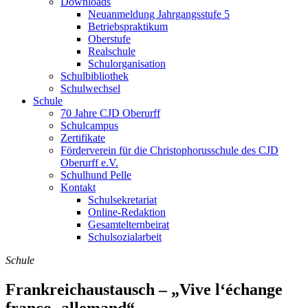
Downloads
Neuanmeldung Jahrgangsstufe 5
Betriebspraktikum
Oberstufe
Realschule
Schulorganisation
Schulbibliothek
Schulwechsel
Schule
70 Jahre CJD Oberurff
Schulcampus
Zertifikate
Förderverein für die Christophorusschule des CJD
Oberurff e.V.
Schulhund Pelle
Kontakt
Schulsekretariat
Online-Redaktion
Gesamtelternbeirat
Schulsozialarbeit
Schule
Frankreichaustausch – „Vive l‘échange
franco- allemand“