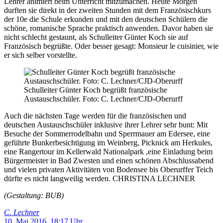
Lehrer animiert beim Unterricht mitzumachen. Heute Morgen
durften sie direkt in der zweiten Stunden mit dem Französischkurs
der 10e die Schule erkunden und mit den deutschen Schülern die
schöne, romanische Sprache praktisch anwenden. Davor haben sie
nicht schlecht gestaunt, als Schulleiter Günter Koch sie auf
Französisch begrüßte. Oder besser gesagt: Monsieur le cuisinier, wie
er sich selber vorstellte.
Schulleiter Günter Koch begrüßt französische
Austauschschüler. Foto: C. Lechner/CJD-Oberurff
Auch die nächsten Tage werden für die französischen und
deutschen Austauschschüler inklusive ihrer Lehrer sehr bunt: Mit
Besuche der Sommerrodelbahn und Sperrmauer am Edersee, eine
geführte Bunkerbesichtigung im Weinberg, Picknick am Herkules,
eine Rangertour im Kellerwald Nationalpark ,eine Einladung beim
Bürgermeister in Bad Zwesten und einen schönen Abschlussabend
und vielen privaten Aktivitäten von Bodensee bis Oberurffer Teich
dürfte es nicht langweilig werden. CHRISTINA LECHNER
(Gestaltung: BUB)
C. Lechner
10. Mai 2016, 18:17 Uhr