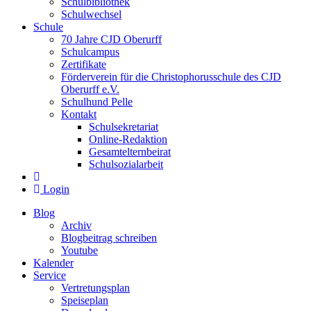
Schulbibliothek
Schulwechsel
Schule
70 Jahre CJD Oberurff
Schulcampus
Zertifikate
Förderverein für die Christophorusschule des CJD
Oberurff e.V.
Schulhund Pelle
Kontakt
Schulsekretariat
Online-Redaktion
Gesamtelternbeirat
Schulsozialarbeit
Login
Blog
Archiv
Blogbeitrag schreiben
Youtube
Kalender
Service
Vertretungsplan
Speiseplan