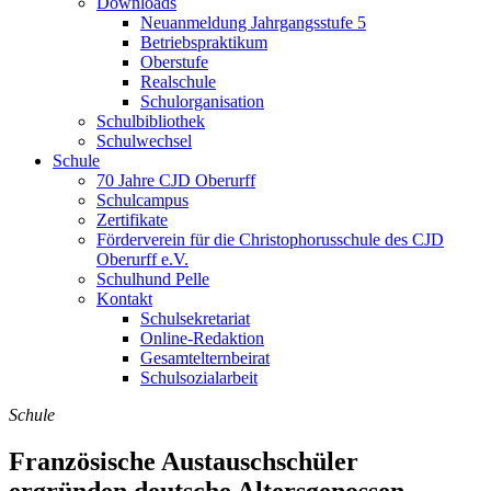
Downloads
Neuanmeldung Jahrgangsstufe 5
Betriebspraktikum
Oberstufe
Realschule
Schulorganisation
Schulbibliothek
Schulwechsel
Schule
70 Jahre CJD Oberurff
Schulcampus
Zertifikate
Förderverein für die Christophorusschule des CJD
Oberurff e.V.
Schulhund Pelle
Kontakt
Schulsekretariat
Online-Redaktion
Gesamtelternbeirat
Schulsozialarbeit
Schule
Französische Austauschschüler
ergründen deutsche Altersgenossen