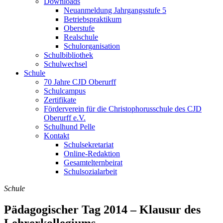
Downloads
Neuanmeldung Jahrgangsstufe 5
Betriebspraktikum
Oberstufe
Realschule
Schulorganisation
Schulbibliothek
Schulwechsel
Schule
70 Jahre CJD Oberurff
Schulcampus
Zertifikate
Förderverein für die Christophorusschule des CJD
Oberurff e.V.
Schulhund Pelle
Kontakt
Schulsekretariat
Online-Redaktion
Gesamtelternbeirat
Schulsozialarbeit
Schule
Pädagogischer Tag 2014 – Klausur des
Lehrerkollegiums