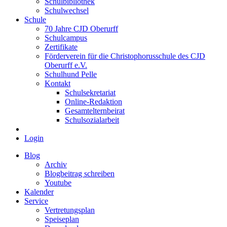
Schulbibliothek
Schulwechsel
Schule
70 Jahre CJD Oberurff
Schulcampus
Zertifikate
Förderverein für die Christophorusschule des CJD
Oberurff e.V.
Schulhund Pelle
Kontakt
Schulsekretariat
Online-Redaktion
Gesamtelternbeirat
Schulsozialarbeit
Login
Blog
Archiv
Blogbeitrag schreiben
Youtube
Kalender
Service
Vertretungsplan
Speiseplan