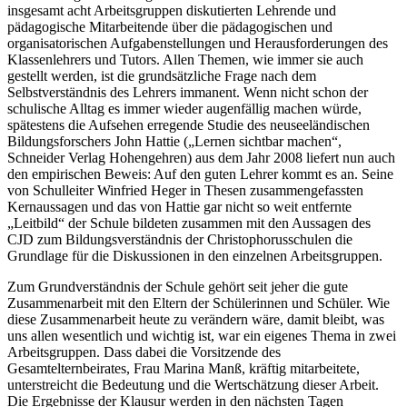
insgesamt acht Arbeitsgruppen diskutierten Lehrende und
pädagogische Mitarbeitende über die pädagogischen und
organisatorischen Aufgabenstellungen und Herausforderungen des
Klassenlehrers und Tutors. Allen Themen, wie immer sie auch
gestellt werden, ist die grundsätzliche Frage nach dem
Selbstverständnis des Lehrers immanent. Wenn nicht schon der
schulische Alltag es immer wieder augenfällig machen würde,
spätestens die Aufsehen erregende Studie des neuseeländischen
Bildungsforschers John Hattie („Lernen sichtbar machen“,
Schneider Verlag Hohengehren) aus dem Jahr 2008 liefert nun auch
den empirischen Beweis: Auf den guten Lehrer kommt es an. Seine
von Schulleiter Winfried Heger in Thesen zusammengefassten
Kernaussagen und das von Hattie gar nicht so weit entfernte
„Leitbild“ der Schule bildeten zusammen mit den Aussagen des
CJD zum Bildungsverständnis der Christophorusschulen die
Grundlage für die Diskussionen in den einzelnen Arbeitsgruppen.
Zum Grundverständnis der Schule gehört seit jeher die gute
Zusammenarbeit mit den Eltern der Schülerinnen und Schüler. Wie
diese Zusammenarbeit heute zu verändern wäre, damit bleibt, was
uns allen wesentlich und wichtig ist, war ein eigenes Thema in zwei
Arbeitsgruppen. Dass dabei die Vorsitzende des
Gesamtelternbeirates, Frau Marina Manß, kräftig mitarbeitete,
unterstreicht die Bedeutung und die Wertschätzung dieser Arbeit.
Die Ergebnisse der Klausur werden in den nächsten Tagen