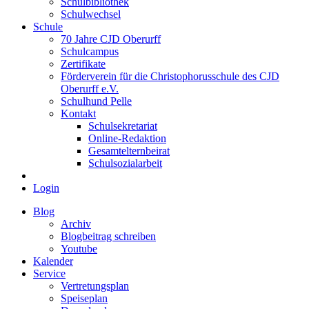
Schulbibliothek
Schulwechsel
Schule
70 Jahre CJD Oberurff
Schulcampus
Zertifikate
Förderverein für die Christophorusschule des CJD
Oberurff e.V.
Schulhund Pelle
Kontakt
Schulsekretariat
Online-Redaktion
Gesamtelternbeirat
Schulsozialarbeit
Login
Blog
Archiv
Blogbeitrag schreiben
Youtube
Kalender
Service
Vertretungsplan
Speiseplan