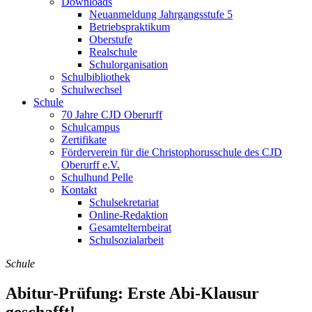
Downloads
Neuanmeldung Jahrgangsstufe 5
Betriebspraktikum
Oberstufe
Realschule
Schulorganisation
Schulbibliothek
Schulwechsel
Schule
70 Jahre CJD Oberurff
Schulcampus
Zertifikate
Förderverein für die Christophorusschule des CJD
Oberurff e.V.
Schulhund Pelle
Kontakt
Schulsekretariat
Online-Redaktion
Gesamtelternbeirat
Schulsozialarbeit
Schule
Abitur-Prüfung: Erste Abi-Klausur
geschafft!