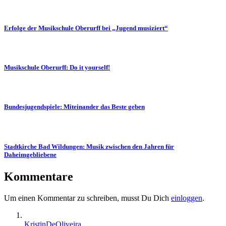
Erfolge der Musikschule Oberurff bei „Jugend musiziert“
Musikschule Oberurff: Do it yourself!
Bundesjugendspiele: Miteinander das Beste geben
Stadtkirche Bad Wildungen: Musik zwischen den Jahren für
Daheimgebliebene
Kommentare
Um einen Kommentar zu schreiben, musst Du Dich
einloggen
.
KristinDeOliveira