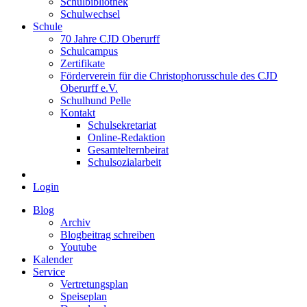
Schulbibliothek
Schulwechsel
Schule
70 Jahre CJD Oberurff
Schulcampus
Zertifikate
Förderverein für die Christophorusschule des CJD
Oberurff e.V.
Schulhund Pelle
Kontakt
Schulsekretariat
Online-Redaktion
Gesamtelternbeirat
Schulsozialarbeit
Login
Blog
Archiv
Blogbeitrag schreiben
Youtube
Kalender
Service
Vertretungsplan
Speiseplan