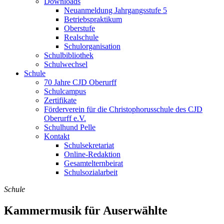
Downloads
Neuanmeldung Jahrgangsstufe 5
Betriebspraktikum
Oberstufe
Realschule
Schulorganisation
Schulbibliothek
Schulwechsel
Schule
70 Jahre CJD Oberurff
Schulcampus
Zertifikate
Förderverein für die Christophorusschule des CJD
Oberurff e.V.
Schulhund Pelle
Kontakt
Schulsekretariat
Online-Redaktion
Gesamtelternbeirat
Schulsozialarbeit
Schule
Kammermusik für Auserwählte