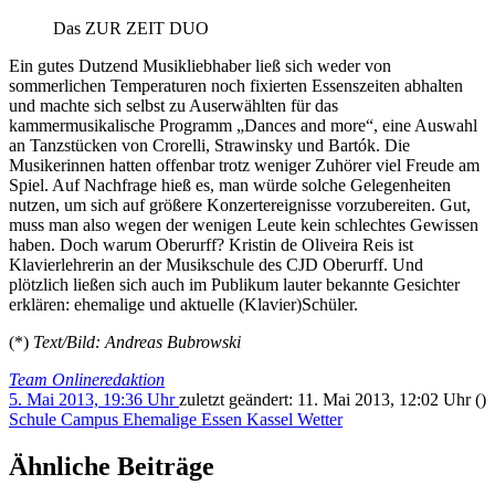
Das ZUR ZEIT DUO
Ein gutes Dutzend Musikliebhaber ließ sich weder von
sommerlichen Temperaturen noch fixierten Essenszeiten abhalten
und machte sich selbst zu Auserwählten für das
kammermusikalische Programm „Dances and more“, eine Auswahl
an Tanzstücken von Crorelli, Strawinsky und Bartók. Die
Musikerinnen hatten offenbar trotz weniger Zuhörer viel Freude am
Spiel. Auf Nachfrage hieß es, man würde solche Gelegenheiten
nutzen, um sich auf größere Konzertereignisse vorzubereiten. Gut,
muss man also wegen der wenigen Leute kein schlechtes Gewissen
haben. Doch warum Oberurff? Kristin de Oliveira Reis ist
Klavierlehrerin an der Musikschule des CJD Oberurff. Und
plötzlich ließen sich auch im Publikum lauter bekannte Gesichter
erklären: ehemalige und aktuelle (Klavier)Schüler.
(*)
Text/Bild: Andreas Bubrowski
Team Onlineredaktion
5. Mai 2013, 19:36 Uhr
zuletzt geändert:
11. Mai 2013, 12:02 Uhr
()
Schule
Campus
Ehemalige
Essen
Kassel
Wetter
Ähnliche Beiträge