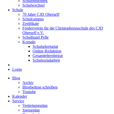
Schulbibliothek
Schulwechsel
Schule
70 Jahre CJD Oberurff
Schulcampus
Zertifikate
Förderverein für die Christophorusschule des CJD
Oberurff e.V.
Schulhund Pelle
Kontakt
Schulsekretariat
Online-Redaktion
Gesamtelternbeirat
Schulsozialarbeit
Login
Blog
Archiv
Blogbeitrag schreiben
Youtube
Kalender
Service
Vertretungsplan
Speiseplan