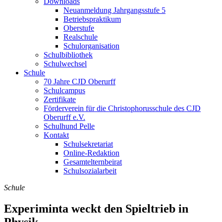
Downloads
Neuanmeldung Jahrgangsstufe 5
Betriebspraktikum
Oberstufe
Realschule
Schulorganisation
Schulbibliothek
Schulwechsel
Schule
70 Jahre CJD Oberurff
Schulcampus
Zertifikate
Förderverein für die Christophorusschule des CJD
Oberurff e.V.
Schulhund Pelle
Kontakt
Schulsekretariat
Online-Redaktion
Gesamtelternbeirat
Schulsozialarbeit
Schule
Experiminta weckt den Spieltrieb in
Physik