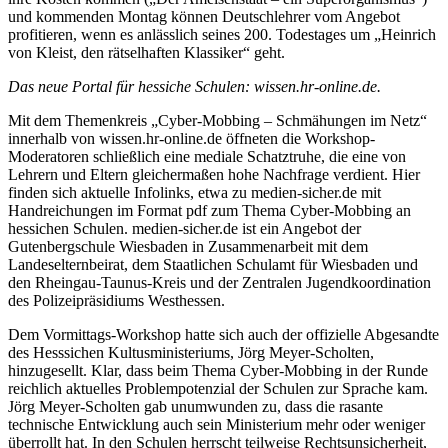
und kommenden Montag können Deutschlehrer vom Angebot
profitieren, wenn es anlässlich seines 200. Todestages um „Heinrich
von Kleist, den rätselhaften Klassiker“ geht.
Das neue Portal für hessiche Schulen: wissen.hr-online.de.
Mit dem Themenkreis „Cyber-Mobbing – Schmähungen im Netz“
innerhalb von wissen.hr-online.de öffneten die Workshop-
Moderatoren schließlich eine mediale Schatztruhe, die eine von
Lehrern und Eltern gleichermaßen hohe Nachfrage verdient. Hier
finden sich aktuelle Infolinks, etwa zu
medien-sicher.de
mit
Handreichungen im Format pdf zum Thema
Cyber-Mobbing an
hessichen Schulen
. medien-sicher.de ist ein Angebot der
Gutenbergschule Wiesbaden in Zusammenarbeit mit dem
Landeseltern­beirat, dem Staatlichen Schulamt für Wiesbaden und
den Rheingau-Taunus-Kreis und der Zentralen Jugendkoordination
des Polizeipräsidiums Westhessen.
Dem Vormittags-Workshop hatte sich auch der offizielle Abgesandte
des Hesssichen Kultusministeriums,
Jörg Meyer-Scholten
,
hinzugesellt. Klar, dass beim Thema Cyber-Mobbing in der Runde
reichlich aktuelles Problempotenzial der Schulen zur Sprache kam.
Jörg Meyer-Scholten gab unumwunden zu, dass die rasante
technische Entwicklung auch sein Ministerium mehr oder weniger
überrollt hat. In den Schulen herrscht teilweise Rechtsunsicherheit,