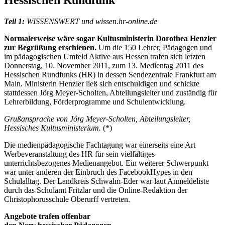
Teil 1:
WISSENSWERT und wissen.hr-online.de
Normalerweise wäre sogar Kultusministerin Dorothea Henzler
zur Begrüßung erschienen.
Um die 150 Lehrer, Pädagogen und
im pädagogischen Umfeld Aktive aus Hessen trafen sich letzten
Donnerstag, 10. November 2011, zum 13. Medientag 2011 des
Hessischen Rundfunks (HR) in dessen Sendezentrale Frankfurt am
Main. Ministerin Henzler ließ sich entschuldigen und schickte
stattdessen
Jörg Meyer-Scholten
, Abteilungsleiter und zuständig für
Lehrerbildung, Förderprogramme und Schulentwicklung.
Grußansprache von Jörg Meyer-Scholten, Abteilungsleiter,
Hessisches Kultusministerium.
(*)
Die medienpädagogische Fachtagung war einerseits eine Art
Werbeveran­staltung des HR für sein vielfältiges
unterrichtsbezogenes Medienangebot. Ein weiterer Schwerpunkt
war unter anderen der Einbruch des Facebook­Hypes in den
Schulalltag. Der
Landkreis Schwalm-Eder
war laut Anmelde­liste
durch das Schulamt Fritzlar und die Online-Redaktion der
Christophorus­schule Oberurff
vertreten.
Angebote trafen offenbar