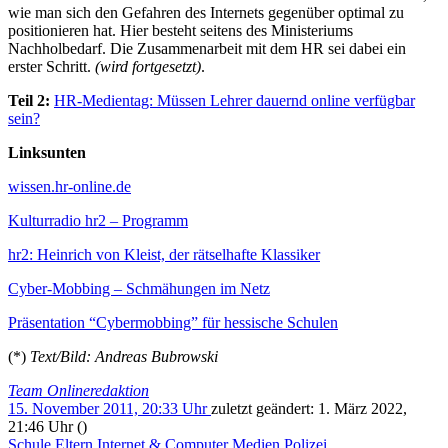
wie man sich den Gefahren des Internets gegenüber optimal zu
positionieren hat. Hier besteht seitens des Ministeriums
Nachholbedarf. Die Zusammenarbeit mit dem HR sei dabei ein
erster Schritt.
(wird fortgesetzt)
.
Teil 2:
HR-Medientag: Müssen Lehrer dauernd online verfügbar
sein?
Linksunten
wissen.hr-online.de
Kulturradio hr2 – Programm
hr2: Heinrich von Kleist, der rätselhafte Klassiker
Cyber-Mobbing – Schmähungen im Netz
Präsentation “Cybermobbing” für hessische Schulen
(*)
Text/Bild: Andreas Bubrowski
Team Onlineredaktion
15. November 2011, 20:33 Uhr
zuletzt geändert:
1. März 2022,
21:46 Uhr
()
Schule
Eltern
Internet & Computer
Medien
Polizei