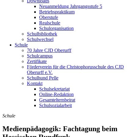
Downloads
Neuanmeldung Jahrgangsstufe 5
Betriebspraktikum
Oberstufe
Realschule
Schulorganisation
Schulbibliothek
Schulwechsel
Schule
70 Jahre CJD Oberurff
Schulcampus
Zertifikate
Förderverein für die Christophorusschule des CJD
Oberurff e.V.
Schulhund Pelle
Kontakt
Schulsekretariat
Online-Redaktion
Gesamtelternbeirat
Schulsozialarbeit
Schule
Medienpädagogik: Fachtagung beim
Hessischen Rundfunk