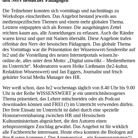
den Nerv hessischer Pädagogen
Die Teilnehmer konnten sich vormittags und nachmittags zu
Workshops einschreiben. Das Angebot bestand jeweils aus
medienspezifischen Themen und einem mehr globalen Thema.
Letztere entpuppten sich als Renner. Die ausgehängten Zettel
reichten kaum aus, alle Anmeldungen zu erfassen. Auch die Ränder
waren kreuz und quer mit Namen übersäht. Diese Angebote trafen
offenbar den Nerv der hessischen Pädagogen. Das globale Thema
des Vormittags war die Präsentation der
Wissenswert-Sendereihe auf
hr2
und die Vorstellung des neuen Internetportals
wissen.hr-
online.de
, alles unter dem Motto: „Digital umwölkt – Medienthemen
im Unterricht“. Modera­toren waren
Heike Ließmann
(hr2-kultur,
Redaktion Wissenswert) und
Jan Eggers
, Journalist und frisch
gekürter Social Media Manager des HR.
Wer weiß schon, dass hr2 wochentags täglich von 8.40 Uhr bis 9.00
Uhr in der Reihe WISSENSWERT je ein unterrichtsbezogenes
Thema präsentiert, das Lehrer mitschneiden oder als Podcast
downloaden können und FREI (!) im Unterricht verwenden dürfen.
Der freie Einsatz im Unterricht ist dabei durch eine spezielle
Honorarvereinbarung zwischen HR und Hessischem
Kultusministerium abgesichert, die den Autoren einen
zehnprozentigen Zuschlag gewährt. Das Angebot ist für wirklich
alle Fachbereiche interessant. Heute etwa konnten die Biologen auf
ihre Kosten kommen („Der Ameisenstaat – ein Superorganismus“)