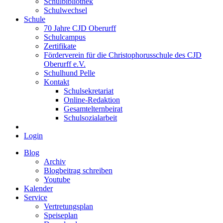
Schulbibliothek
Schulwechsel
Schule
70 Jahre CJD Oberurff
Schulcampus
Zertifikate
Förderverein für die Christophorusschule des CJD
Oberurff e.V.
Schulhund Pelle
Kontakt
Schulsekretariat
Online-Redaktion
Gesamtelternbeirat
Schulsozialarbeit
Login
Blog
Archiv
Blogbeitrag schreiben
Youtube
Kalender
Service
Vertretungsplan
Speiseplan