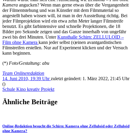
Kamera
angucken? Wenn man gerne etwas über die Vergangenheit
der Filment­stehung und was Künstler mit dem Filmmaterial so
angestellt haben wissen will, ist man in der Ausstellung richtig. Bei
jeder Filmprojektion wird ein etwa zehn Meter langer Filmstreife
benutzt. Es gibt farbin­tensive und schnelle Projektionen, die 18
Bilder pro Sekunde zeigen und das Ganze innerhalb von ungefähr
zwei bis drei Minuten. Unter
Kunsthalle Schirn: ZELLULOID –
Film ohne Kamera
kann jeder selbst (s)einen avantgardistischen
Filmstreifen erstellen. Nur auf Experiment klicken und der Versuch
kann beginnen.
(*)
Foto/Gestaltung: abu
Team Onlineredaktion
14. Juni 2010, 19:39 Uhr
zuletzt geändert:
1. März 2022, 21:45 Uhr
()
Schule
Kino
kreativ
Projekt
Ähnliche Beiträge
Online-Redaktion besucht die Schirn: Kamera ohne Zelluloid oder Zelluloid
ohne Kamera?