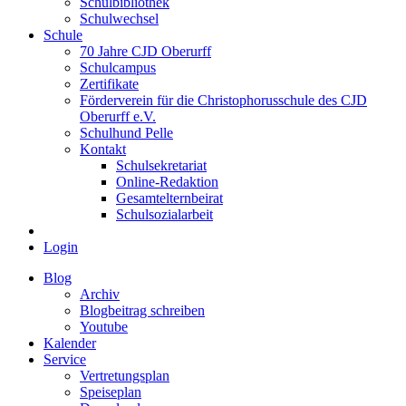
Schulbibliothek
Schulwechsel
Schule
70 Jahre CJD Oberurff
Schulcampus
Zertifikate
Förderverein für die Christophorusschule des CJD
Oberurff e.V.
Schulhund Pelle
Kontakt
Schulsekretariat
Online-Redaktion
Gesamtelternbeirat
Schulsozialarbeit
Login
Blog
Archiv
Blogbeitrag schreiben
Youtube
Kalender
Service
Vertretungsplan
Speiseplan