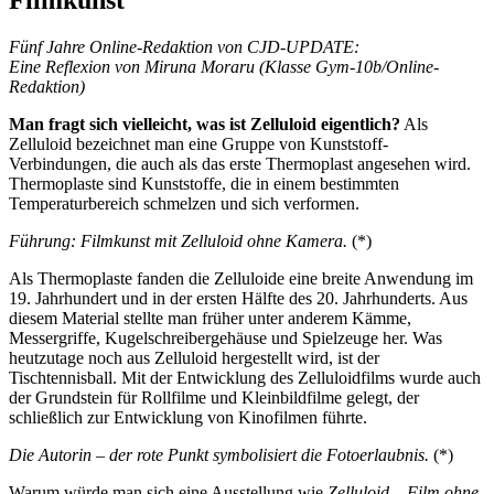
Fünf Jahre Online-Redaktion von CJD-UPDATE:
Eine Reflexion von Miruna Moraru (Klasse Gym-10b/Online-
Redaktion)
Man fragt sich vielleicht, was ist Zelluloid eigentlich?
Als
Zelluloid bezeichnet man eine Gruppe von Kunststoff-
Verbindungen, die auch als das erste Thermoplast angesehen wird.
Thermoplaste sind Kunststoffe, die in einem bestimmten
Temperaturbereich schmelzen und sich verformen.
Führung: Filmkunst mit Zelluloid ohne Kamera.
(*)
Als Thermoplaste fanden die Zelluloide eine breite Anwendung im
19. Jahrhundert und in der ersten Hälfte des 20. Jahrhunderts. Aus
diesem Material stellte man früher unter anderem Kämme,
Messergriffe, Kugelschreibergehäuse und Spielzeuge her. Was
heutzutage noch aus Zelluloid hergestellt wird, ist der
Tischtennisball. Mit der Entwicklung des Zelluloidfilms wurde auch
der Grundstein für Rollfilme und Kleinbildfilme gelegt, der
schließlich zur Entwicklung von Kinofilmen führte.
Die Autorin – der rote Punkt symbolisiert die Fotoerlaubnis.
(*)
Warum würde man sich eine Ausstellung wie
Zelluloid – Film ohne