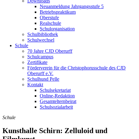
Downloads
Neuanmeldung Jahrgangsstufe 5
Betriebspraktikum
Oberstufe
Realschule
Schulorganisation
Schulbibliothek
Schulwechsel
Schule
70 Jahre CJD Oberurff
Schulcampus
Zertifikate
Förderverein für die Christophorusschule des CJD
Oberurff e.V.
Schulhund Pelle
Kontakt
Schulsekretariat
Online-Redaktion
Gesamtelternbeirat
Schulsozialarbeit
Schule
Kunsthalle Schirn: Zelluloid und
Filmkunst