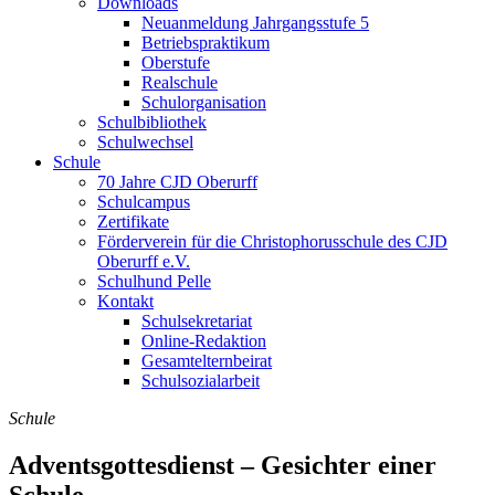
Downloads
Neuanmeldung Jahrgangsstufe 5
Betriebspraktikum
Oberstufe
Realschule
Schulorganisation
Schulbibliothek
Schulwechsel
Schule
70 Jahre CJD Oberurff
Schulcampus
Zertifikate
Förderverein für die Christophorusschule des CJD
Oberurff e.V.
Schulhund Pelle
Kontakt
Schulsekretariat
Online-Redaktion
Gesamtelternbeirat
Schulsozialarbeit
Schule
Adventsgottesdienst – Gesichter einer
Schule