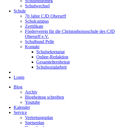
Schulbibliothek
Schulwechsel
Schule
70 Jahre CJD Oberurff
Schulcampus
Zertifikate
Förderverein für die Christophorusschule des CJD
Oberurff e.V.
Schulhund Pelle
Kontakt
Schulsekretariat
Online-Redaktion
Gesamtelternbeirat
Schulsozialarbeit
Login
Blog
Archiv
Blogbeitrag schreiben
Youtube
Kalender
Service
Vertretungsplan
Speiseplan