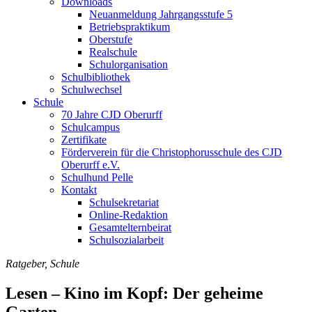
Downloads
Neuanmeldung Jahrgangsstufe 5
Betriebspraktikum
Oberstufe
Realschule
Schulorganisation
Schulbibliothek
Schulwechsel
Schule
70 Jahre CJD Oberurff
Schulcampus
Zertifikate
Förderverein für die Christophorusschule des CJD
Oberurff e.V.
Schulhund Pelle
Kontakt
Schulsekretariat
Online-Redaktion
Gesamtelternbeirat
Schulsozialarbeit
Ratgeber, Schule
Lesen – Kino im Kopf: Der geheime
Garten