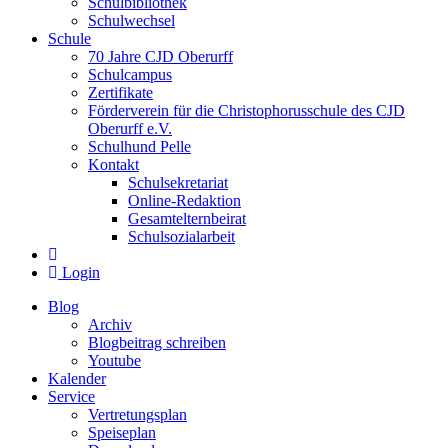
Schulbibliothek
Schulwechsel
Schule
70 Jahre CJD Oberurff
Schulcampus
Zertifikate
Förderverein für die Christophorusschule des CJD
Oberurff e.V.
Schulhund Pelle
Kontakt
Schulsekretariat
Online-Redaktion
Gesamtelternbeirat
Schulsozialarbeit
Login
Blog
Archiv
Blogbeitrag schreiben
Youtube
Kalender
Service
Vertretungsplan
Speiseplan