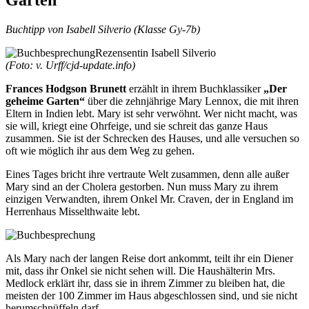
Buchtipp von Isabell Silverio (Klasse Gy-7b)
Rezensentin Isabell Silverio
(Foto: v. Urff/cjd-update.info)
Frances Hodgson Brunett
erzählt in ihrem Buchklassiker
„Der
geheime Garten“
über die zehnjährige Mary Lennox, die mit ihren
Eltern in Indien lebt. Mary ist sehr verwöhnt. Wer nicht macht, was
sie will, kriegt eine Ohrfeige, und sie schreit das ganze Haus
zusammen. Sie ist der Schrecken des Hauses, und alle versuchen so
oft wie möglich ihr aus dem Weg zu gehen.
Eines Tages bricht ihre vertraute Welt zusammen, denn alle außer
Mary sind an der Cholera gestorben. Nun muss Mary zu ihrem
einzigen Verwandten, ihrem Onkel Mr. Craven, der in England im
Herrenhaus Misselthwaite lebt.
Als Mary nach der langen Reise dort ankommt, teilt ihr ein Diener
mit, dass ihr Onkel sie nicht sehen will. Die Haushälterin Mrs.
Medlock erklärt ihr, dass sie in ihrem Zimmer zu bleiben hat, die
meisten der 100 Zimmer im Haus abgeschlossen sind, und sie nicht
herumschnüffeln darf.