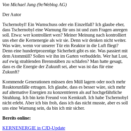
Von Michael Jung (9e/Weblog AG)
Der Autor
Tschernobyl! Ein Warnschuss oder ein Einzelfall? Ich glaube eher,
dass Tschernobyl eine Warnung für uns ist und zum Fragen anregen
soll. Etwa: wer kontrolliert wen? Meiner Meinung nach kontrolliert
uns eher die Kernenergie als wir sie. Denn wir denken nicht weiter.
Was wäre, wenn vor unserer Tür ein Reaktor in die Luft fliegt?
Denn eine hundertprozentige Sicherheit gibt es nie. Was passiert mit
dem Atommüll? Sollen wir ihn im Garten verbuddeln. Wer hat Lust,
auf ewig strahlenden Brennstäben zu schlafen? Man hatte gesagt,
dass es die Energie der Zukunft sei, aber was ist das für eine
Zukunft?
Kommende Generationen müssen den Müll lagern oder noch mehr
Reaktorunfälle ertragen. Ich glaube, dass es besser wäre, sich mehr
auf alternative Energien zu konzentrieren als auf hochgefährliche
Strahlung. Ich bin kein Freund von Kernkraft. Ich habe Tschernobyl
nicht erlebt. Aber ich bin froh, dass ich das nicht musste, aber es soll
uns eine Warnung sein, da bin ich mir sicher.
Bereits online:
KERNENERGIE in CJD-Update