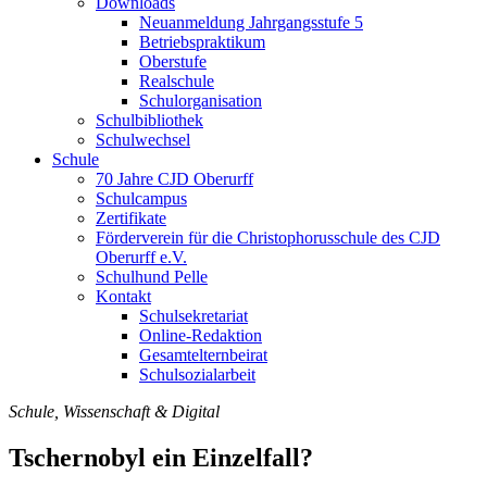
Downloads
Neuanmeldung Jahrgangsstufe 5
Betriebspraktikum
Oberstufe
Realschule
Schulorganisation
Schulbibliothek
Schulwechsel
Schule
70 Jahre CJD Oberurff
Schulcampus
Zertifikate
Förderverein für die Christophorusschule des CJD
Oberurff e.V.
Schulhund Pelle
Kontakt
Schulsekretariat
Online-Redaktion
Gesamtelternbeirat
Schulsozialarbeit
Schule, Wissenschaft & Digital
Tschernobyl ein Einzelfall?