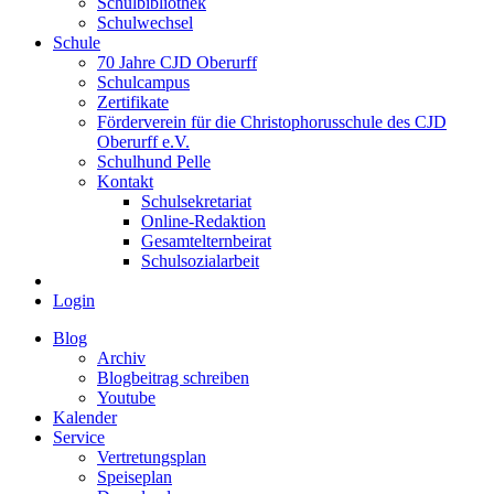
Schulbibliothek
Schulwechsel
Schule
70 Jahre CJD Oberurff
Schulcampus
Zertifikate
Förderverein für die Christophorusschule des CJD
Oberurff e.V.
Schulhund Pelle
Kontakt
Schulsekretariat
Online-Redaktion
Gesamtelternbeirat
Schulsozialarbeit
Login
Blog
Archiv
Blogbeitrag schreiben
Youtube
Kalender
Service
Vertretungsplan
Speiseplan