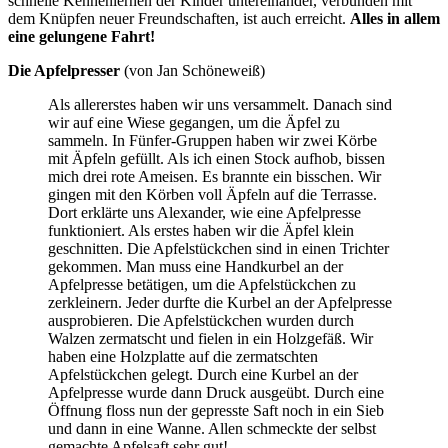
schnelle Kennenlernen der Kinder untereinander, verbunden mit
dem Knüpfen neuer Freundschaften, ist auch erreicht.
Alles in allem
eine gelungene Fahrt!
Die Apfelpresser
(von Jan Schöneweiß)
Als allererstes haben wir uns versammelt. Danach sind
wir auf eine Wiese gegangen, um die Äpfel zu
sammeln. In Fünfer-Gruppen haben wir zwei Körbe
mit Äpfeln gefüllt. Als ich einen Stock aufhob, bissen
mich drei rote Ameisen. Es brannte ein bisschen. Wir
gingen mit den Körben voll Äpfeln auf die Terrasse.
Dort erklärte uns Alexander, wie eine Apfelpresse
funktioniert. Als erstes haben wir die Äpfel klein
geschnitten. Die Apfelstückchen sind in einen Trichter
gekommen. Man muss eine Handkurbel an der
Apfelpresse betätigen, um die Apfelstückchen zu
zerkleinern. Jeder durfte die Kurbel an der Apfelpresse
ausprobieren. Die Apfelstückchen wurden durch
Walzen zermatscht und fielen in ein Holzgefäß. Wir
haben eine Holzplatte auf die zermatschten
Apfelstückchen gelegt. Durch eine Kurbel an der
Apfelpresse wurde dann Druck ausgeübt. Durch eine
Öffnung floss nun der gepresste Saft noch in ein Sieb
und dann in eine Wanne. Allen schmeckte der selbst
gemachte Apfelsaft sehr gut!.