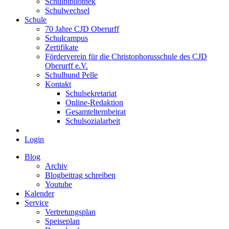
Schulbibliothek
Schulwechsel
Schule
70 Jahre CJD Oberurff
Schulcampus
Zertifikate
Förderverein für die Christophorusschule des CJD
Oberurff e.V.
Schulhund Pelle
Kontakt
Schulsekretariat
Online-Redaktion
Gesamtelternbeirat
Schulsozialarbeit
Login
Blog
Archiv
Blogbeitrag schreiben
Youtube
Kalender
Service
Vertretungsplan
Speiseplan