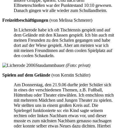
andere Gruppe, spielen. Und nach dem
Elfmeterschießen war der Punktestand 10:10 gewesen.
Danach gingen wir alle wieder zum Schullandheim.
Freizeitbeschäftigungen
(von Melissa Schmerer)
In Licherode habe ich oft Tischtennis gespielt und auf
dem Gelände mit den Klassen gespielt. Ich bin auch mit
meinen Freunden zu den Schafen gegangen und habe
dort auf der Wiese gespielt. Aber am meisten war ich
mit meinen Freundinnen auf dem coolen Spielplatz auf
den coolen Schaukeln.
Staudammbauer
(Foto: privat)
Spielen auf dem Gelände
(von Kerstin Schäfer)
Am Donnerstag, den 21.9.06 durfte jeder Schüler sich
in eines der verschiedenen Themen, z.B. Fußball,
Hüttenbau oder Theater einwählen. Ich entschloss mich
mit mehreren Mädchen und Jungen Theater zu spielen.
Wir stellten uns in einem großen Kreis auf. Die
Spielregel funktionierte so: ein Kind sagte seinem
rechten oder linken Nachbarn etwas vor, und dieser
musste es zum nächsten Nachbarn genauso nachsagen
oder konnte selber etwas Neues dazu dichten. Hierbei