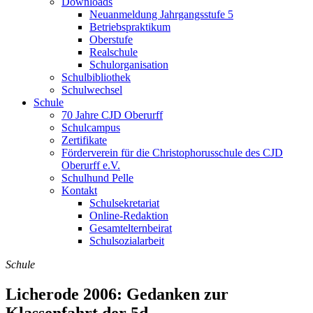
Downloads
Neuanmeldung Jahrgangsstufe 5
Betriebspraktikum
Oberstufe
Realschule
Schulorganisation
Schulbibliothek
Schulwechsel
Schule
70 Jahre CJD Oberurff
Schulcampus
Zertifikate
Förderverein für die Christophorusschule des CJD
Oberurff e.V.
Schulhund Pelle
Kontakt
Schulsekretariat
Online-Redaktion
Gesamtelternbeirat
Schulsozialarbeit
Schule
Licherode 2006: Gedanken zur
Klassenfahrt der 5d