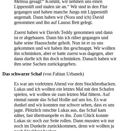
Melissa gesagt:“ Kommt, wir nehmen uns einen
Lippenstift und malen sie an.“ Wir sind in den Flur
gegangen und haben manche Jungs mit Lippenstift
angemalt. Dann haben wir (Nora und ich) David
genommen und ihn auf Lauras Bett gelegt.
Zuerst haben wir Davids Teddy genommen und dann
ist er abgehauen. Dann bin ich rüber gegangen und
habe seine Hausschuhe geholt. Nun ist er zu uns
gekommen und wir haben ihn geschnappt. Wir wollten
ihn schminken, aber er hatte zuerst was dagegen, aber
dann durfte ich ihn doch schminken. Danach haben wir
ihm seine Sachen zurückgegeben.
Das schwarze Schaf
(von Fabian Urbanek)
Es war am vorletzten Abend vor dem Stockbrotbacken.
Lukas und ich wollten ein letztes Mal mit den Schafen
spielen, wir wollten sie zum letzten Mal füttern. Auf
einmal rannte das Schaf Hollie auf uns los. Es war
dunkel und wir konnten nur schwer sehen, dass es uns
jagte. Plötzlich rutschte Lukas aus, das Schaf kam
näher, fast übertrampelte es ihn. Zum Glück konnte
Lukas sic noch zur Seite rollen. Dann mussten wir nur
noch im Dunkeln zurückkommen, denn wir wollten ja