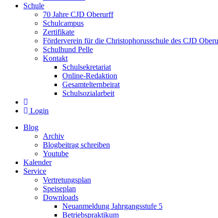
Schule
70 Jahre CJD Oberurff
Schulcampus
Zertifikate
Förderverein für die Christophorusschule des CJD Oberur
Schulhund Pelle
Kontakt
Schulsekretariat
Online-Redaktion
Gesamtelternbeirat
Schulsozialarbeit
Login
Blog
Archiv
Blogbeitrag schreiben
Youtube
Kalender
Service
Vertretungsplan
Speiseplan
Downloads
Neuanmeldung Jahrgangsstufe 5
Betriebspraktikum