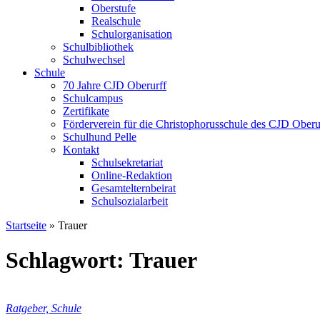
Oberstufe
Realschule
Schulorganisation
Schulbibliothek
Schulwechsel
Schule
70 Jahre CJD Oberurff
Schulcampus
Zertifikate
Förderverein für die Christophorusschule des CJD Oberur
Schulhund Pelle
Kontakt
Schulsekretariat
Online-Redaktion
Gesamtelternbeirat
Schulsozialarbeit
Startseite
»
Trauer
Schlagwort: Trauer
Ratgeber, Schule