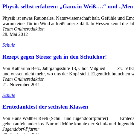
Physik selbst erfahren: „Ganz in Weiß….“ und „Men 
Physik ist etwas Rationales. Naturwissenschaft halt. Gefühle und Emo
warum eine Tür im Wind aufreißt oder zufällt. In Hessen kennt die 
Team Onlineredaktion
28. Mai 2012
Schule
Rezept gegen Stress: geh in den Schulchor!
Von Katharina Betz, Jahrgangsstufe 13, Chor-Mitglied — ZU VIEL
und wissen nicht mehr, wo uns der Kopf steht. Eigentlich brauchten
Team Onlineredaktion
21. November 2011
Schule
Erntedankfest der sechsten Klassen
Von Hans Walther Reeh (Schul- und Jugenddorfpfarrer) — Erntedankfest
gehen aufeinander los. Nur mit Mühe konnte der Schul- und Jugenddor
Jugenddorf-Pfarrer