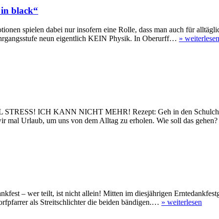
in black“
tionen spielen dabei nur insofern eine Rolle, dass man auch für alltä
Jahrgangsstufe neun eigentlich KEIN Physik. In Oberurff…
»
weiterlese
 STRESS! ICH KANN NICHT MEHR! Rezept: Geh in den Schulchor! Geh
 wir mal Urlaub, um uns von dem Alltag zu erholen. Wie soll das gehe
 – wer teilt, ist nicht allein! Mitten im diesjährigen Erntedankfestg
fpfarrer als Streitschlichter die beiden bändigen.…
»
weiterlesen