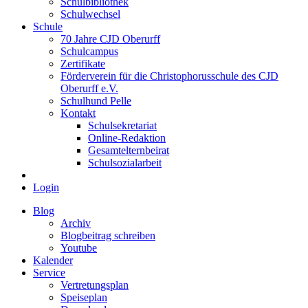
Schulbibliothek
Schulwechsel
Schule
70 Jahre CJD Oberurff
Schulcampus
Zertifikate
Förderverein für die Christophorusschule des CJD
Oberurff e.V.
Schulhund Pelle
Kontakt
Schulsekretariat
Online-Redaktion
Gesamtelternbeirat
Schulsozialarbeit
Login
Blog
Archiv
Blogbeitrag schreiben
Youtube
Kalender
Service
Vertretungsplan
Speiseplan