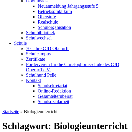
Downloads
Neuanmeldung Jahrgangsstufe 5
Betriebspraktikum
Oberstufe
Realschule
Schulorganisation
Schulbibliothek
Schulwechsel
Schule
70 Jahre CJD Oberurff
Schulcampus
Zertifikate
Förderverein für die Christophorusschule des CJD
Oberurff e.V.
Schulhund Pelle
Kontakt
Schulsekretariat
Online-Redaktion
Gesamtelternbeirat
Schulsozialarbeit
Startseite
»
Biologieunterricht
Schlagwort: Biologieunterricht