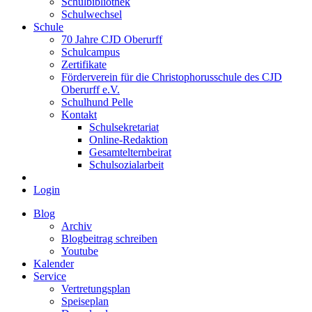
Schulbibliothek
Schulwechsel
Schule
70 Jahre CJD Oberurff
Schulcampus
Zertifikate
Förderverein für die Christophorusschule des CJD
Oberurff e.V.
Schulhund Pelle
Kontakt
Schulsekretariat
Online-Redaktion
Gesamtelternbeirat
Schulsozialarbeit
Login
Blog
Archiv
Blogbeitrag schreiben
Youtube
Kalender
Service
Vertretungsplan
Speiseplan