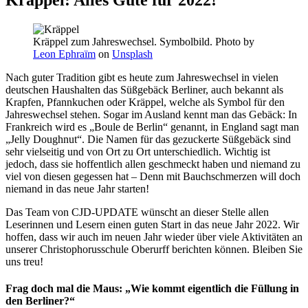
Kräppel zum Jahreswechsel. Symbolbild. Photo by
Leon Ephraïm
on
Unsplash
Nach guter Tradition gibt es heute zum Jahreswechsel in vielen
deutschen Haushalten das Süßgebäck Berliner, auch bekannt als
Krapfen, Pfannkuchen oder Kräppel, welche als Symbol für den
Jahreswechsel stehen. Sogar im Ausland kennt man das Gebäck: In
Frankreich wird es „Boule de Berlin“ genannt, in England sagt man
„Jelly Doughnut“. Die Namen für das gezuckerte Süßgebäck sind
sehr vielseitig und von Ort zu Ort unterschiedlich. Wichtig ist
jedoch, dass sie hoffentlich allen geschmeckt haben und niemand zu
viel von diesen gegessen hat – Denn mit Bauchschmerzen will doch
niemand in das neue Jahr starten!
Das Team von CJD-UPDATE wünscht an dieser Stelle allen
Leserinnen und Lesern einen guten Start in das neue Jahr 2022. Wir
hoffen, dass wir auch im neuen Jahr wieder über viele Aktivitäten an
unserer Christophorusschule Oberurff berichten können. Bleiben Sie
uns treu!
Frag doch mal die Maus: „Wie kommt eigentlich die Füllung in
den Berliner?“