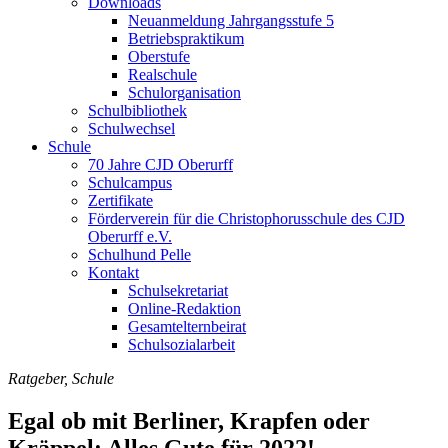
Downloads
Neuanmeldung Jahrgangsstufe 5
Betriebspraktikum
Oberstufe
Realschule
Schulorganisation
Schulbibliothek
Schulwechsel
Schule
70 Jahre CJD Oberurff
Schulcampus
Zertifikate
Förderverein für die Christophorusschule des CJD
Oberurff e.V.
Schulhund Pelle
Kontakt
Schulsekretariat
Online-Redaktion
Gesamtelternbeirat
Schulsozialarbeit
Ratgeber, Schule
Egal ob mit Berliner, Krapfen oder
Kräppel: Alles Gute für 2022!