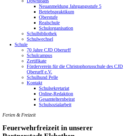
Downloads
Neuanmeldung Jahrgangsstufe 5
Betriebspraktikum
Oberstufe
Realschule
Schulorganisation
Schulbibliothek
Schulwechsel
Schule
70 Jahre CJD Oberurff
Schulcampus
Zertifikate
Förderverein für die Christophorusschule des CJD
Oberurff e.V.
Schulhund Pelle
Kontakt
Schulsekretariat
Online-Redaktion
Gesamtelternbeirat
Schulsozialarbeit
Ferien & Freizeit
Feuerwehrfreizeit in unserer
Partnerstadt Elsbethen