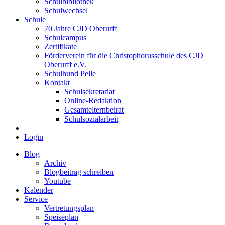
Schulbibliothek
Schulwechsel
Schule
70 Jahre CJD Oberurff
Schulcampus
Zertifikate
Förderverein für die Christophorusschule des CJD
Oberurff e.V.
Schulhund Pelle
Kontakt
Schulsekretariat
Online-Redaktion
Gesamtelternbeirat
Schulsozialarbeit
Login
Blog
Archiv
Blogbeitrag schreiben
Youtube
Kalender
Service
Vertretungsplan
Speiseplan