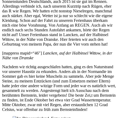
Sonnenstunden Deutschlands, auch 2015 ist sie gut im Rennen.
Allerdings verbinde ich, nach unserem Kurztrip nach Rügen, eher
das R wie Regen. Wir hatten echt nonstop Nieselregen, manchmal
auch stärker. Aber egal, Wetter ist ja nur so schlecht wie die eigene
Kleidung. Schon auf der Fahrt zu unserem Ferienhaus überkam
mich eine böse Vorahnung. Von Anfang an REGEN. Auch als wir
endlich nach sechs Stunden Autofahrt ankamen, hörte der Regen
nicht auf! Unser Ferienhaus stand in Lancken, auf der Halbinsel
Wittow, in der Nähe von Dranske. Hier feierten wir auch den
Geburtstag von meinem Papa, der nun die Vier vorn stehen hat!
[mappress mapid=“46″]
Lancken, auf der Halbinsel Wittow, in der
Nähe von Dranske
Nachdem wir richtig ausgeschlafen hatten, ging es den Naturstrand
vor unserer Haustür zu erkunden. Anders als in der Normandie im
Sommer gab es hier keine Muscheln zu sammeln. Aber jede Menge
Steine, zu meinem Entzücken (und zum Entsetzen meiner Eltern)
hatte jeder eine andere witzige Form und jeder war es natürlich wert,
gesammelt zu werden. Angestrengt hielt ich Ausschau nach dem
berühmten Bernstein, leider vergebens! Die beste Zei,t um Bernstein
zu finden, ist Ende Oktober bei etwa vier Grad Wassertemperatur.
Mitte Oktober, zwar mit viel Regen, aber erstaunlichen 12 Grad
Celsius, war offenbar zu früh zum Bernsteinfinden!