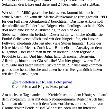
Sekunden drei Blitze und diese sind 24 Seemeilen weit sichtbar.
Wer sich für Militärgeschichte interessiert, kommt hier auch auf
seine Kosten und kann die Marine-Bunkeranlage (fertiggestellt 1989
für den Fall eines Atomkrieges) besichtigen. Das Kap Arkona soll
der nördlichste Teil der Insel Rügen sein, allerdings macht die Küste
dort noch eine kleine Ausbuchtung, in der sich der
Siebenschneiderstein befindet. Dieser ist der wirkliche nördlichste
Punkt! Selbstverständlich sind wir dort hingelaufen, ein kurzer
Fußweg, allerdings Abstieg über viele Stufen hinunter (Höhe der
Küste hier: 42 Meter). Zurück zur Bimmelbahn, Ausstieg an dem
Rügenhof. Hier kann man in vielen kleinen Läden regionale
Produkte kaufen. Und hier, Juhu, fand ich meinen Bernstein.
Allerdings hinter einer Glasscheibe! Von hier gingen wir zu Fuß
zum Auto und traten unsere Rückfahrt an. Zuhause angekommen
gab es eine heiße Dusche und einen heißen Tee, gemütlich ließen
wir den Tag ausklingen.
Kreidefelsen auf Rügen. Foto: privat
Am nächsten Tag standen die Kreidefelsen mit dem Königsstuhl auf
dem Programm. Klar mit dem Nebenprogramm: Regen! Auch hier
kann man nicht direkt mit dem Auto vorfahren, aber es fahren vom
Großparkplatz Pendelbusse! Wir entschieden uns im Interesse