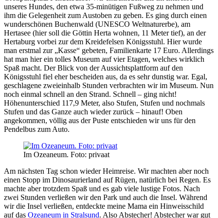
unseres Hundes, den etwa 35-minütigen Fußweg zu nehmen und
ihm die Gelegenheit zum Austoben zu geben. Es ging durch einen
wunderschönen Buchenwald (UNESCO Weltnaturerbe), am
Hertasee (hier soll die Göttin Herta wohnen, 11 Meter tief), an der
Hertaburg vorbei zur dem Kreidefelsen Königsstuhl. Hier wurde
man erstmal zur „Kasse“ gebeten, Familienkarte 17 Euro. Allerdings
hat man hier ein tolles Museum auf vier Etagen, welches wirklich
Spaß macht. Der Blick von der Aussichtsplattform auf den
Königsstuhl fiel eher bescheiden aus, da es sehr dunstig war. Egal,
geschlagene zweieinhalb Stunden verbrachten wir im Museum. Nun
noch einmal schnell an den Strand. Schnell – ging nicht!
Höhenunterschied 117,9 Meter, also Stufen, Stufen und nochmals
Stufen und das Ganze auch wieder zurück – hinauf! Oben
angekommen, völlig aus der Puste entschieden wir uns für den
Pendelbus zum Auto.
Im Ozeaneum. Foto: privaat
Am nächsten Tag schon wieder Heimreise. Wir machten aber noch
einen Stopp im Dinosaurierland auf Rügen, natürlich bei Regen. Es
machte aber trotzdem Spaß und es gab viele lustige Fotos. Nach
zwei Stunden verließen wir den Park und auch die Insel. Während
wir die Insel verließen, entdeckte meine Mama ein Hinweisschild
auf das
Ozeaneum in Stralsund
. Also Abstecher! Abstecher war gut