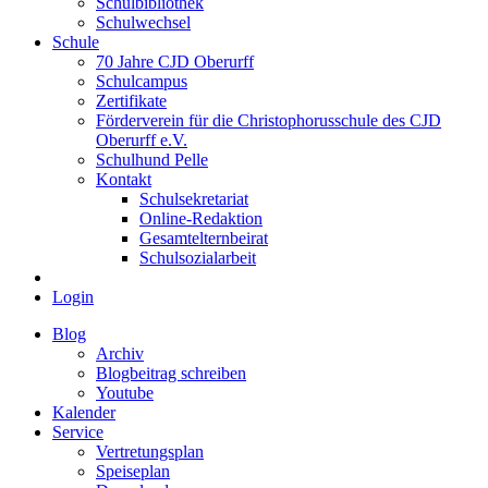
Schulbibliothek
Schulwechsel
Schule
70 Jahre CJD Oberurff
Schulcampus
Zertifikate
Förderverein für die Christophorusschule des CJD
Oberurff e.V.
Schulhund Pelle
Kontakt
Schulsekretariat
Online-Redaktion
Gesamtelternbeirat
Schulsozialarbeit
Login
Blog
Archiv
Blogbeitrag schreiben
Youtube
Kalender
Service
Vertretungsplan
Speiseplan