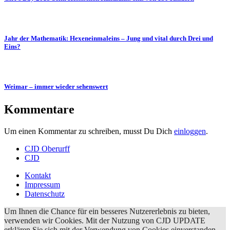
Jahr der Mathematik: Hexeneinmaleins – Jung und vital durch Drei und
Eins?
Weimar – immer wieder sehenswert
Kommentare
Um einen Kommentar zu schreiben, musst Du Dich
einloggen
.
CJD Oberurff
CJD
Kontakt
Impressum
Datenschutz
Um Ihnen die Chance für ein besseres Nutzererlebnis zu bieten,
verwenden wir Cookies. Mit der Nutzung von CJD UPDATE
erklären Sie sich mit der Verwendung von Cookies einverstanden.