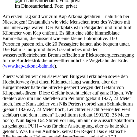
Im Dinosaurierland. Foto: privat
Am ersten Tag sind wir zum Kap Arkona gefahren – natürlich bei
Nieselregen! Erstaunlich wie viele Menschen trotz des Wetters mit
uns unterwegs waren. Der Parkplatz ist in Putgarden und rund fünf
Kilometer vom Kap entfernt. Es fährt eine süße himmelblaue
Bimmelbahn, die aussieht wie eine kleine Lokomotive. 160
Personen passen rein, die 20 Passagiere kamen also bequem unter.
Die Bahn ist aufgrund ihres Gasantriebes und der
wasserstoffbetriebenen Brennstoffzelle zur Elektroenergieerzeugung
für die Bordelektrik die umweltfreundlichste Wegebahn der Erde.
(
www.kap-arkona-bahn.de
).
Zuerst wollten wir den slawischen Burgwall erkunden sowie den
Hochuferweg (gut einen Kilometer lang) wandern, aber der
Bürgermeister hatte die Strecke gesperrt wegen der Gefahr von
Klippenabstürzen. Diese Gefahr besteht leider auf ganz Rügen. Wir
drehten also um und stiefelten am Peilturm (gebaut 1927, 23 Meter
hoch, heute Kunstatelier von Nils Perters) vorbei zum Schinkelturm
(gebaut 1826/27, 23 Meter hoch, Leuchtfeuer acht Seemeilen weit
sichtbar) und dem „neuen“ Leuchtturm (erbaut 1901/02, 35 Meter
hoch). Nun lagen 164 Stufen vor uns, um auf die Aussichtsplattform
zu gelangen. PUH – was für eine Anstrengung, aber es hatte sich
gelohnt. Was für ein Ausblick, selbst bei Regen! Das elektrische
Blitzfeuer einer Halogenmetalldampflampe sendet alle 17,1