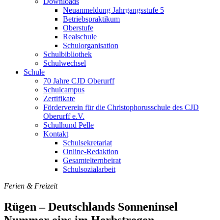
Downloads
Neuanmeldung Jahrgangsstufe 5
Betriebspraktikum
Oberstufe
Realschule
Schulorganisation
Schulbibliothek
Schulwechsel
Schule
70 Jahre CJD Oberurff
Schulcampus
Zertifikate
Förderverein für die Christophorusschule des CJD
Oberurff e.V.
Schulhund Pelle
Kontakt
Schulsekretariat
Online-Redaktion
Gesamtelternbeirat
Schulsozialarbeit
Ferien & Freizeit
Rügen – Deutschlands Sonneninsel
Nummer eins im Herbstregen