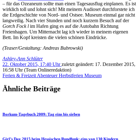
– für das Ozeaneum sollte man einen Tagesausflug einplanen. Es ist
wirklich toll und lohnt sich! Mit meinem Audioset durchforstete ich
die Erdgeschichte von Nord- und Ostsee. Museum einmal gar nicht
langweilig. Nach vier Stunden und noch kurzem Besuch auf der
Gorch Fock l
im Hafen ging es auf die Autobahn Richtung
Freienhagen. Um Mitternacht lag ich wieder in meinem eigenen
Bett. Im Kopf kreisten die vielen schönen Eindrücke.
(Teaser/Gestaltung: Andreas Bubrowski)
Ashley-Ann Schlüter
22. Oktober 2015, 17:40 Uhr
zuletzt geändert:
17. Dezember 2015,
16:58 Uhr
(Team Onlineredaktion)
Ferien & Freizeit
Abenteuer
Herbstferien
Museum
Ähnliche Beiträge
Borkum-Tagebuch 2009: Tag eins bis sieben
Girl’s Day 2015 beim Hessischen Rundfunk: eins von 130 Kindern