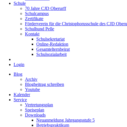
Schule
70 Jahre CJD Oberurff
Schulcampus
Zertifikate
Förderverein für die Christophorusschule des CJD Oberur
Schulhund Pelle
Kontakt
Schulsekretariat
Online-Redaktion
Gesamtelternbeirat
Schulsozialarbeit
Login
Blog
Archiv
Blogbeitrag schreiben
Youtube
Kalender
Service
Vertretungsplan
Speiseplan
Downloads
Neuanmeldung Jahrgangsstufe 5
Betriebspraktikum