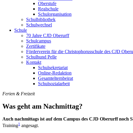
Oberstufe
Realschule
Schulorganisation
Schulbibliothek
Schulwechsel
Schule
70 Jahre CJD Oberurff
Schulcampus
Zertifikate
Förderverein für die Christophorusschule des CJD Oberur
Schulhund Pelle
Kontakt
Schulsekretariat
Online-Redaktion
Gesamtelternbeirat
Schulsozialarbeit
Ferien & Freizeit
Was geht am Nachmittag?
Auch nachmittags ist auf dem Campus des CJD Oberurff noch S
1
Training
angesagt.