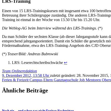
LRS-Training
Einen von 15 LRS-Trainingskursen mit insgesamt etwa 100 betroffenen
Betreuung ihrer Schülergruppe zuständig. Die anderen LRS-Trainings
Training ist einmal in der Woche von 13.50 Uhr bis 15.20 Uhr.
Die Weblog-AG beim Interview während des LRS-Trainings.
(*)
Da man Schüler der sechsten Klasse (ab dieser Jahrgangsstufe kann d
entsprechend jahrgangsorientiert. Damit ein Schüler die gesetzlich 
Fördermaßnahme, etwa des LRS-Training-Angebots des CJD Oberurff,
(*)
Teaser/Bild: Andreas Bubrowski
LRS: Leserechtschreibschwäche
↩
Team Onlineredaktion
9. Dezember 2012, 13:58 Uhr
zuletzt geändert:
28. November 2015, 
Ferien & Freizeit
Campus
Eltern
Ganztagsschule
Job
Mentoren
Obers
Ähnliche Beiträge
Noch nie… und schon gar nicht Freitag-Nachmittag