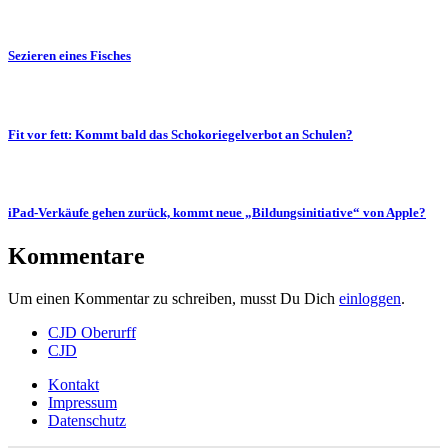
Sezieren eines Fisches
Fit vor fett: Kommt bald das Schokoriegelverbot an Schulen?
iPad-Verkäufe gehen zurück, kommt neue „Bildungsinitiative“ von Apple?
Kommentare
Um einen Kommentar zu schreiben, musst Du Dich
einloggen
.
CJD Oberurff
CJD
Kontakt
Impressum
Datenschutz