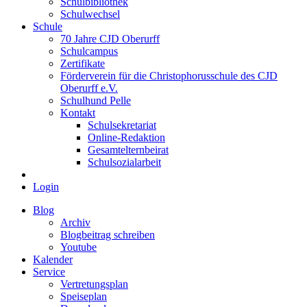
Schulbibliothek
Schulwechsel
Schule
70 Jahre CJD Oberurff
Schulcampus
Zertifikate
Förderverein für die Christophorusschule des CJD
Oberurff e.V.
Schulhund Pelle
Kontakt
Schulsekretariat
Online-Redaktion
Gesamtelternbeirat
Schulsozialarbeit
Login
Blog
Archiv
Blogbeitrag schreiben
Youtube
Kalender
Service
Vertretungsplan
Speiseplan