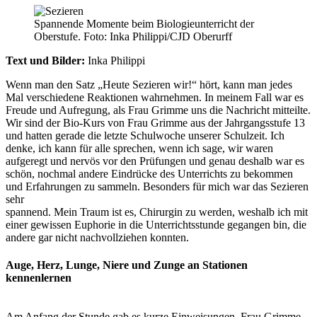
Spannende Momente beim Biologieunterricht der
Oberstufe. Foto: Inka Philippi/CJD Oberurff
Text und Bilder:
Inka Philippi
Wenn man den Satz „Heute Sezieren wir!“ hört, kann man jedes
Mal verschiedene Reaktionen wahrnehmen. In meinem Fall war es
Freude und Aufregung, als Frau Grimme uns die Nachricht mitteilte.
Wir sind der Bio-Kurs von Frau Grimme aus der Jahrgangsstufe 13
und hatten gerade die letzte Schulwoche unserer Schulzeit. Ich
denke, ich kann für alle sprechen, wenn ich sage, wir waren
aufgeregt und nervös vor den Prüfungen und genau deshalb war es
schön, nochmal andere Eindrücke des Unterrichts zu bekommen
und Erfahrungen zu sammeln. Besonders für mich war das Sezieren
sehr
spannend. Mein Traum ist es, Chirurgin zu werden, weshalb ich mit
einer gewissen Euphorie in die Unterrichtsstunde gegangen bin, die
andere gar nicht nachvollziehen konnten.
Auge, Herz, Lunge, Niere und Zunge an Stationen
kennenlernen
Am Anfang der Stunde gab es kurze Einweisungen. Frau Grimme