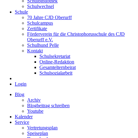
Schulbibliothek
Schulwechsel
Schule
70 Jahre CJD Oberurff
Schulcampus
Zertifikate
Förderverein für die Christophorusschule des CJD
Oberurff e.V.
Schulhund Pelle
Kontakt
Schulsekretariat
Online-Redaktion
Gesamtelternbeirat
Schulsozialarbeit
Login
Blog
Archiv
Blogbeitrag schreiben
Youtube
Kalender
Service
Vertretungsplan
Speiseplan