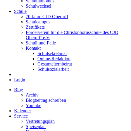
Schulbibliothek
Schulwechsel
Schule
70 Jahre CJD Oberurff
Schulcampus
Zertifikate
Förderverein für die Christophorusschule des CJD
Oberurff e.V.
Schulhund Pelle
Kontakt
Schulsekretariat
Online-Redaktion
Gesamtelternbeirat
Schulsozialarbeit
Login
Blog
Archiv
Blogbeitrag schreiben
Youtube
Kalender
Service
Vertretungsplan
Speiseplan