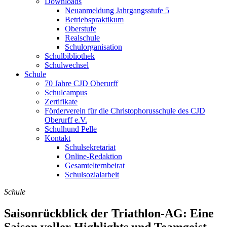
Downloads
Neuanmeldung Jahrgangsstufe 5
Betriebspraktikum
Oberstufe
Realschule
Schulorganisation
Schulbibliothek
Schulwechsel
Schule
70 Jahre CJD Oberurff
Schulcampus
Zertifikate
Förderverein für die Christophorusschule des CJD
Oberurff e.V.
Schulhund Pelle
Kontakt
Schulsekretariat
Online-Redaktion
Gesamtelternbeirat
Schulsozialarbeit
Schule
Saisonrückblick der Triathlon-AG: Eine
Saison voller Highlights und Teamgeist