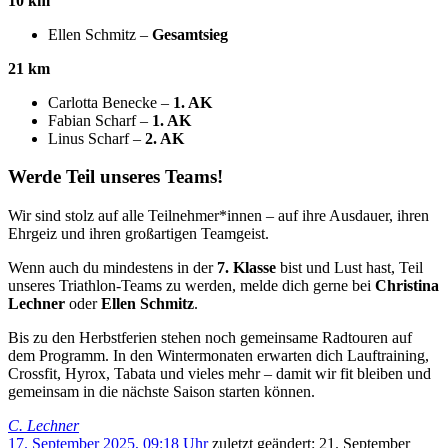
10 km
Ellen Schmitz –
Gesamtsieg
21 km
Carlotta Benecke –
1. AK
Fabian Scharf –
1. AK
Linus Scharf –
2. AK
Werde Teil unseres Teams!
Wir sind stolz auf alle Teilnehmer*innen – auf ihre Ausdauer, ihren
Ehrgeiz und ihren großartigen Teamgeist.
Wenn auch du mindestens in der
7. Klasse
bist und Lust hast, Teil
unseres Triathlon-Teams zu werden, melde dich gerne bei
Christina
Lechner
oder
Ellen Schmitz
.
Bis zu den Herbstferien stehen noch gemeinsame Radtouren auf
dem Programm. In den Wintermonaten erwarten dich Lauftraining,
Crossfit, Hyrox, Tabata und vieles mehr – damit wir fit bleiben und
gemeinsam in die nächste Saison starten können.
C. Lechner
17. September 2025, 09:18 Uhr
zuletzt geändert:
21. September