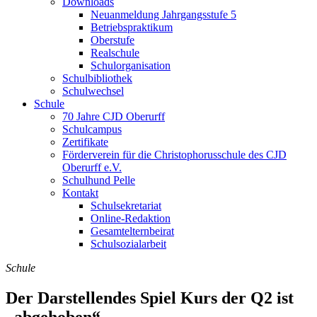
Downloads
Neuanmeldung Jahrgangsstufe 5
Betriebspraktikum
Oberstufe
Realschule
Schulorganisation
Schulbibliothek
Schulwechsel
Schule
70 Jahre CJD Oberurff
Schulcampus
Zertifikate
Förderverein für die Christophorusschule des CJD
Oberurff e.V.
Schulhund Pelle
Kontakt
Schulsekretariat
Online-Redaktion
Gesamtelternbeirat
Schulsozialarbeit
Schule
Der Darstellendes Spiel Kurs der Q2 ist
„abgehoben“