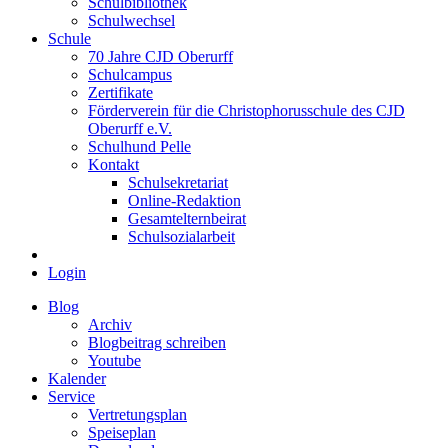
Schulbibliothek
Schulwechsel
Schule
70 Jahre CJD Oberurff
Schulcampus
Zertifikate
Förderverein für die Christophorusschule des CJD
Oberurff e.V.
Schulhund Pelle
Kontakt
Schulsekretariat
Online-Redaktion
Gesamtelternbeirat
Schulsozialarbeit
Login
Blog
Archiv
Blogbeitrag schreiben
Youtube
Kalender
Service
Vertretungsplan
Speiseplan